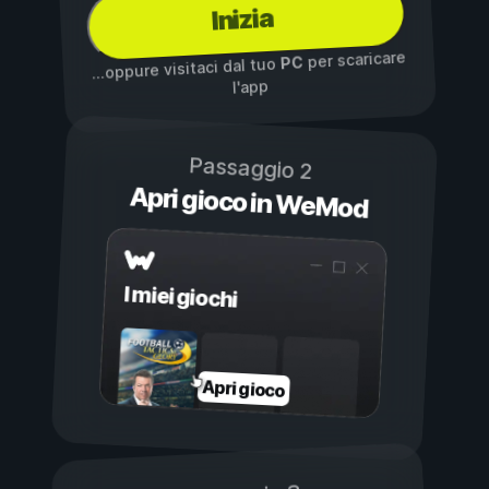
Inizia
per scaricare
PC
...oppure visitaci dal tuo
l'app
Passaggio 2
Apri gioco in WeMod
I miei giochi
Apri gioco