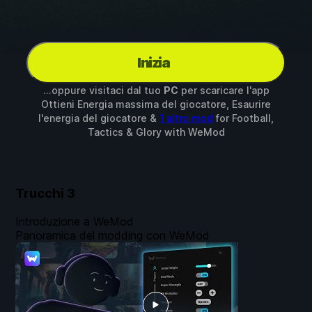
Inizia
...oppure visitaci dal tuo
PC
per scaricare l'app
Ottieni Energia massima del giocatore, Esaurire
l'energia del giocatore &
1 altro mod
for
Football,
Tactics & Glory
with
WeMod
Trucchi
3
Introduzione a WeMod
Panoramica del modding con WeMod