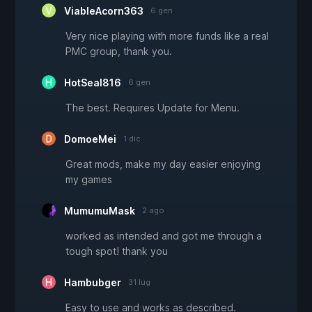
ViableAcorn363
6 gen
Very nice playing with more funds like a real
PMC group, thank you.
HotSeal816
6 gen
The best. Requires Update for Menu.
DomoeMei
1 dic
Great mods, make my day easier enjoying
my games
MumumuMask
2 ago
worked as intended and got me through a
tough spot! thank you
Hambubger
31 lug
Easy to use and works as described.