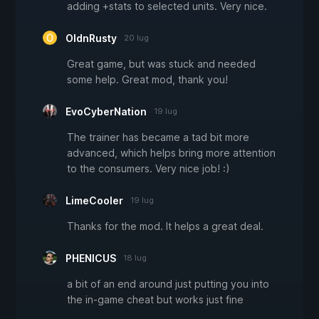
adding +stats to selected units. Very nice.
OldnRusty
20 lug
Great game, but was stuck and needed
some help. Great mod, thank you!
EvoCyberNation
19 lug
The trainer has became a tad bit more
advanced, which helps bring more attention
to the consumers. Very nice job! :)
LimeCooler
19 lug
Thanks for the mod. It helps a great deal.
PHENICUS
18 lug
a bit of an end around just putting you into
the in-game cheat but works just fine