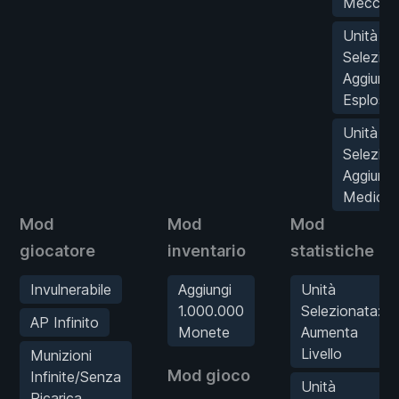
Meccani
Unità
Selezion
Aggiungi
Esplosivi
Unità
Selezion
Aggiungi
Medicin
Mod
Mod
Mod
giocatore
inventario
statistiche
Invulnerabile
Aggiungi
Unità
1.000.000
Selezionata:
AP Infinito
Monete
Aumenta
Livello
Munizioni
Mod gioco
Infinite/Senza
Unità
Ricarica