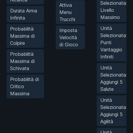
Selezionata:
Attiva
Livello
Durata Arma
Menu
Massimo
Infinita
Trucchi
Unità
Probabilità
Imposta
Selezionata:
Massima di
Velocità
Punti
Colpire
di Gioco
Vantaggio
Probabilità
Infiniti
Massima di
Unità
Schivata
Selezionata:
Probabilità di
Aggiungi 5
Critico
Salute
Massima
Unità
Selezionata:
Aggiungi 5
Agilità
Unità