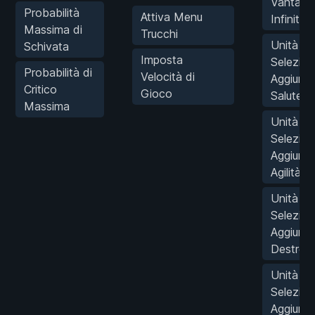
Vantagg
Probabilità
Attiva Menu
Infiniti
Massima di
Trucchi
Unità
Schivata
Imposta
Selezion
Probabilità di
Velocità di
Aggiungi
Critico
Gioco
Salute
Massima
Unità
Selezion
Aggiungi
Agilità
Unità
Selezion
Aggiungi
Destrez
Unità
Selezion
Aggiungi