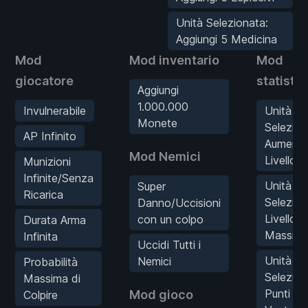
Unità Selezionata:
Aggiungi 5 Medicina
Mod
Mod inventario
Mod
giocatore
statisti
Aggiungi
1.000.000
Invulnerabile
Unità
Monete
Selezion
AP Infinito
Aument
Mod Nemici
Livello
Munizioni
Infinite/Senza
Unità
Super
Ricarica
Selezion
Danno/Uccisioni
Livello
con un colpo
Durata Arma
Massim
Infinita
Uccidi Tutti i
Unità
Nemici
Probabilità
Selezion
Massima di
Punti
Mod gioco
Colpire