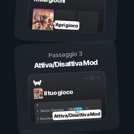
I miei giochi
Apri gioco
Passaggio 3
Attiva/Disattiva Mod
Il tuo gioco
Attivo
Disattivo
Salute illimitata
Attiva/Disattiva Mod
Resistenza illimitata