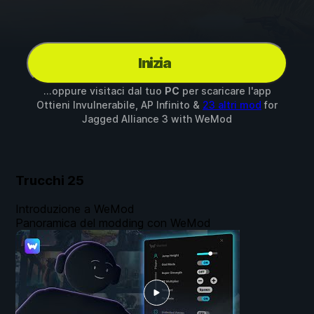
Inizia
...oppure visitaci dal tuo
PC
per scaricare l'app
Ottieni Invulnerabile, AP Infinito &
23 altri mod
for
Jagged Alliance 3
with
WeMod
Trucchi
25
Introduzione a WeMod
Panoramica del modding con WeMod