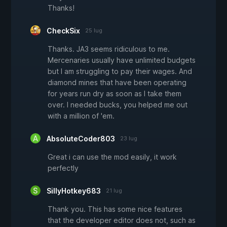
Thanks!
CheckSix
25 lug
Thanks. JA3 seems ridiculous to me.
Mercenaries usually have unlimited budgets
but I am struggling to pay their wages. And
diamond mines that have been operating
for years run dry as soon as I take them
over. I needed bucks, you helped me out
with a million of 'em.
AbsoluteCoder803
23 lug
Great i can use the mod easily, it work
perfectly
SillyHotkey683
21 lug
Thank you. This has some nice features
that the developer editor does not, such as