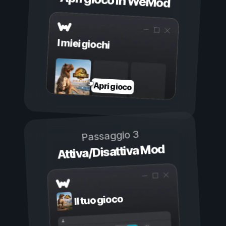
Apri gioco in WeMod
I miei giochi
Apri gioco
Passaggio 3
Attiva/Disattiva Mod
Il tuo gioco