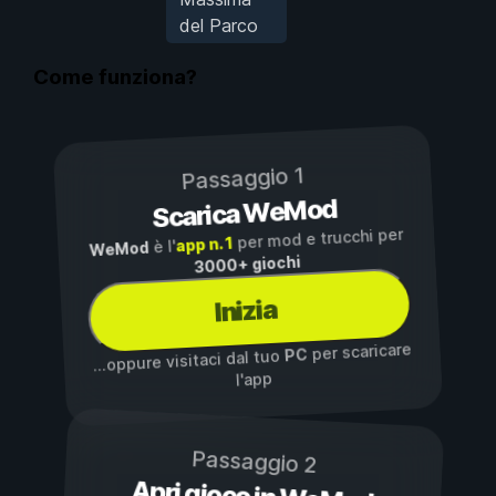
del Parco
Come funziona?
Passaggio 1
Scarica WeMod
per mod e trucchi per
app n. 1
è l'
WeMod
3000+ giochi
Inizia
per scaricare
PC
...oppure visitaci dal tuo
l'app
Passaggio 2