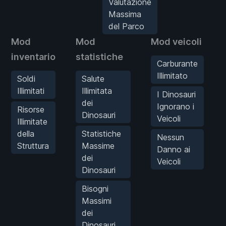
Valutazione
Massima
del Parco
Mod
Mod
Mod veicoli
inventario
statistiche
Carburante
Illimitato
Soldi
Salute
Illimitati
Illimitata
I Dinosauri
dei
Ignorano i
Risorse
Dinosauri
Veicoli
Illimitate
della
Statistiche
Nessun
Struttura
Massime
Danno ai
dei
Veicoli
Dinosauri
Bisogni
Massimi
dei
Dinosauri