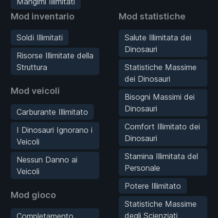
Mangimi Illimitati
Mod inventario
Mod statistiche
Soldi Illimitati
Salute Illimitata dei
Dinosauri
Risorse Illimitate della
Struttura
Statistiche Massime
dei Dinosauri
Mod veicoli
Bisogni Massimi dei
Dinosauri
Carburante Illimitato
Comfort Illimitato dei
I Dinosauri Ignorano i
Dinosauri
Veicoli
Stamina Illimitata del
Nessun Danno ai
Personale
Veicoli
Potere Illimitato
Mod gioco
Statistiche Massime
degli Scienziati
Completamento