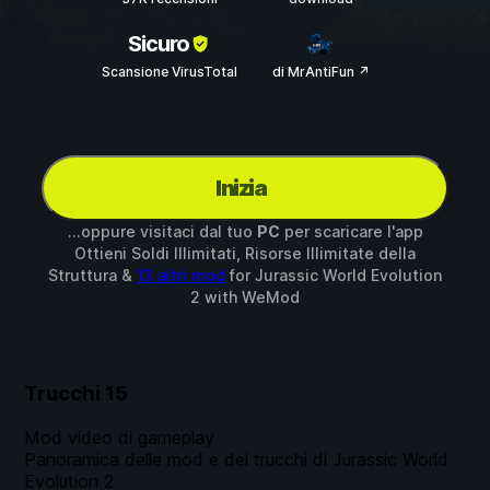
Sicuro
Scansione VirusTotal
di MrAntiFun ↗
Inizia
...oppure visitaci dal tuo
PC
per scaricare l'app
Ottieni Soldi Illimitati, Risorse Illimitate della
Struttura &
13 altri mod
for
Jurassic World Evolution
2
with
WeMod
Trucchi
15
Mod video di gameplay
Panoramica delle mod e dei trucchi di Jurassic World
Evolution 2