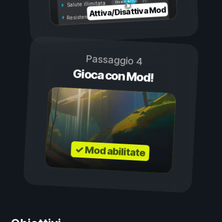
Attivo
Disattivo
Salute illimitata
Attiva/Disattiva Mod
Resistenza illimitata
Passaggio 4
Gioca con Mod!
✓ Mod abilitate