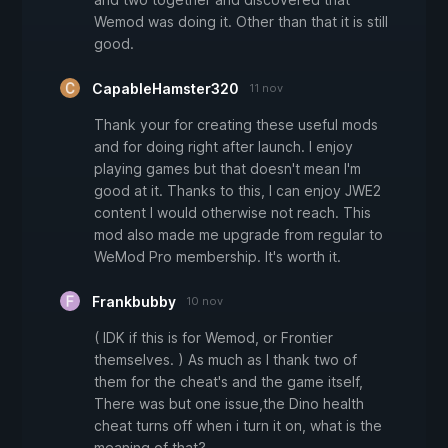
Wemod was doing it. Other than that it is still
good.
CapableHamster320
11 nov
Thank your for creating these useful mods
and for doing right after launch. I enjoy
playing games but that doesn't mean I'm
good at it. Thanks to this, I can enjoy JWE2
content I would otherwise not reach. This
mod also made me upgrade from regular to
WeMod Pro membership. It's worth it.
Frankbubby
10 nov
( IDK if this is for Wemod, or Frontier
themselves. ) As much as I thank two of
them for the cheat's and the game itself,
There was but one issue,the Dino health
cheat turns off when i turn it on, what is the
meaning of that?