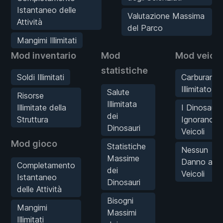
Istantaneo delle
Valutazione Massima
Attività
del Parco
Mangimi Illimitati
Mod inventario
Mod
Mod veicol
statistiche
Soldi Illimitati
Carburante
Illimitato
Salute
Risorse
Illimitata
Illimitate della
I Dinosauri
dei
Struttura
Ignorano i
Dinosauri
Veicoli
Mod gioco
Statistiche
Nessun
Massime
Danno ai
Completamento
dei
Veicoli
Istantaneo
Dinosauri
delle Attività
Bisogni
Mangimi
Massimi
Illimitati