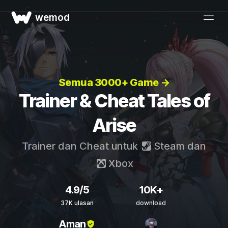
wemod
Semua 3000+ Game →
Trainer & Cheat Tales of
Arise
Trainer dan Cheat untuk
Steam
dan
Xbox
4.9/5
10K+
37K ulasan
download
Aman