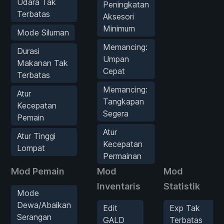
Udara Tak
Peningkatan
Terbatas
Aksesori
Minimum
Mode Siluman
Memancing:
Durasi
Umpan
Makanan Tak
Cepat
Terbatas
Memancing:
Atur
Tangkapan
Kecepatan
Segera
Pemain
Atur
Atur Tinggi
Kecepatan
Lompat
Permainan
Mod Pemain
Mod
Mod
Inventaris
Statistik
Mode
Dewa/Abaikan
Edit
Exp Tak
Serangan
GALD
Terbatas