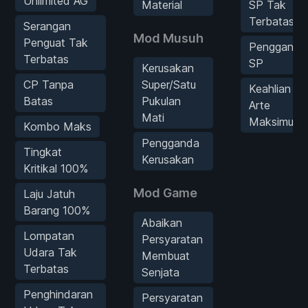
Unlimited AG
Material
SP Tak
Terbatas
Serangan
Mod Musuh
Penguat Tak
Pengganda
Terbatas
SP
Kerusakan
CP Tanpa
Super/Satu
Keahlian
Batas
Pukulan
Arte
Mati
Maksimum
Kombo Maks
Pengganda
Tingkat
Kerusakan
Kritikal 100%
Mod Game
Laju Jatuh
Barang 100%
Abaikan
Lompatan
Persyaratan
Udara Tak
Membuat
Terbatas
Senjata
Penghindaran
Persyaratan