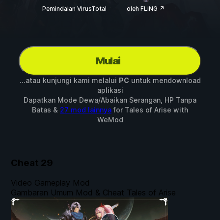
Pemindaian VirusTotal
oleh FLiNG ↗
Mulai
...atau kunjungi kami melalui
PC
untuk mendownload
aplikasi
Dapatkan Mode Dewa/Abaikan Serangan, HP Tanpa
Batas &
27 mod lainnya
for
Tales of Arise
with
WeMod
Cheat
29
Video Gameplay Mod
Gambaran Umum Mod & Cheat Tales of Arise