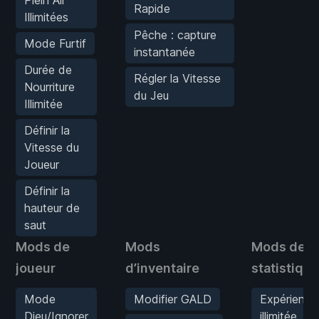
Plein Air
Rapide
Illimitées
Pêche : capture
Mode Furtif
instantanée
Durée de
Régler la Vitesse
Nourriture
du Jeu
Illimitée
Définir la
Vitesse du
Joueur
Définir la
hauteur de
saut
Mods de
Mods
Mods de
joueur
d’inventaire
statistiqu
Mode
Modifier GALD
Expérience
Dieu/Ignorer
illimitée