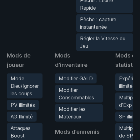
Pêche : Leurre
Rapide
Pêche : capture
instantanée
Régler la Vitesse du
Jeu
Mods de
Mods
Mods de
joueur
d’inventaire
statistiq
Mode
Modifier GALD
Expérien
Dieu/Ignorer
illimitée
Modifier
les coups
Consommables
Multiplic
PV illimités
d'Exp
Modifier les
AG Illimité
Matériaux
SP illimit
Attaques
Multiplic
Mods d’ennemis
Boost
de SP