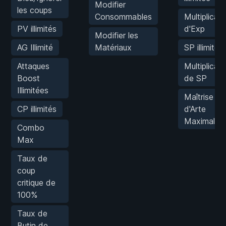
Modifier
les coups
Consommables
Multiplicate
PV illimités
d'Exp
Modifier les
AG Illimité
Matériaux
SP illimités
Attaques
Multiplicate
Boost
de SP
Illimitées
Maîtrise
CP illimités
d'Arte
Maximale
Combo
Max
Taux de
coup
critique de
100%
Taux de
Butin de