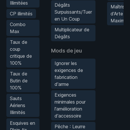
Illimitées
Dégâts
Maîtrise
Surpuissants/Tuer
CP illimités
d'Arte
en Un Coup
Maximal
Combo
Multiplicateur de
Max
Dégâts
Taux de
coup
Mods de jeu
critique de
100%
Ignorer les
exigences de
Taux de
fabrication
Butin de
d'arme
100%
Exigences
Sauts
minimales pour
Aériens
l'amélioration
Illimités
d'accessoire
Esquives en
Pêche : Leurre