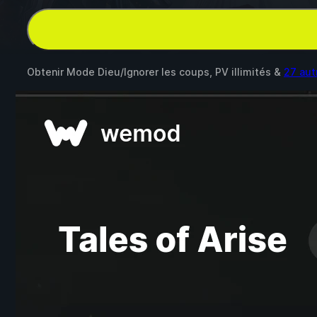
Obtenir Mode Dieu/Ignorer les coups, PV illimités &
27 au