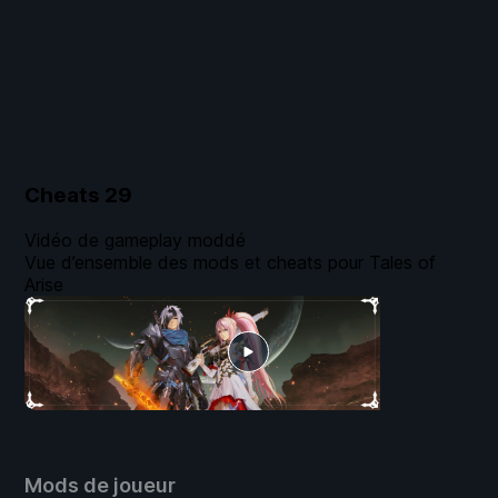
Cheats
29
Vidéo de gameplay moddé
Vue d’ensemble des mods et cheats pour Tales of
Arise
Mods de joueur