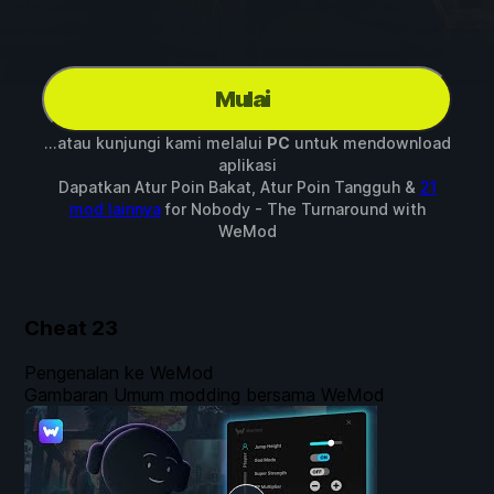
Mulai
...atau kunjungi kami melalui
PC
untuk mendownload
aplikasi
Dapatkan Atur Poin Bakat, Atur Poin Tangguh &
21
mod lainnya
for
Nobody - The Turnaround
with
WeMod
Cheat
23
Pengenalan ke WeMod
Gambaran Umum modding bersama WeMod