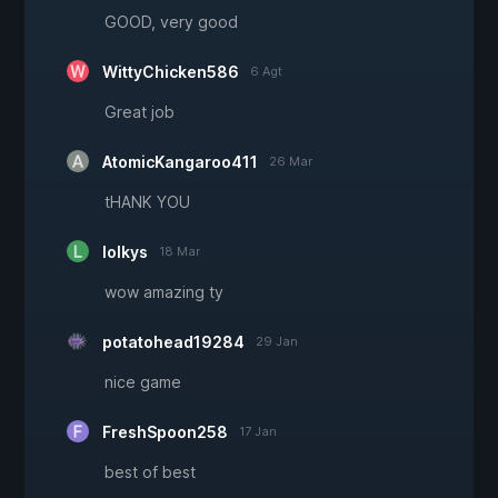
GOOD, very good
WittyChicken586
6 Agt
Great job
AtomicKangaroo411
26 Mar
tHANK YOU
lolkys
18 Mar
wow amazing ty
potatohead19284
29 Jan
nice game
FreshSpoon258
17 Jan
best of best