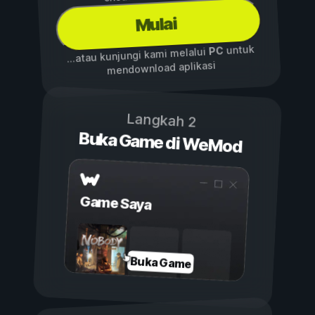
Mulai
untuk
PC
...atau kunjungi kami melalui
mendownload aplikasi
Langkah 2
Buka Game di WeMod
Game Saya
Buka Game