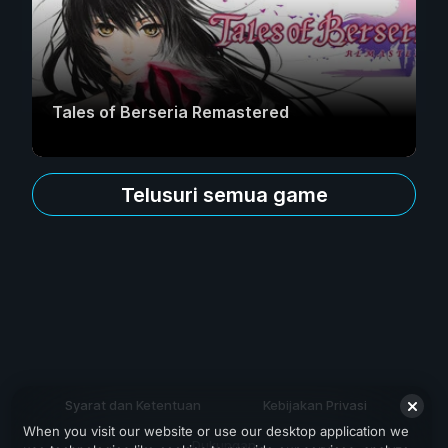
Tales of Berseria Remastered
Telusuri semua game
Syarat dan Ketentuan
Kebijakan Privasi
When you visit our website or use our desktop application we
Dukungan