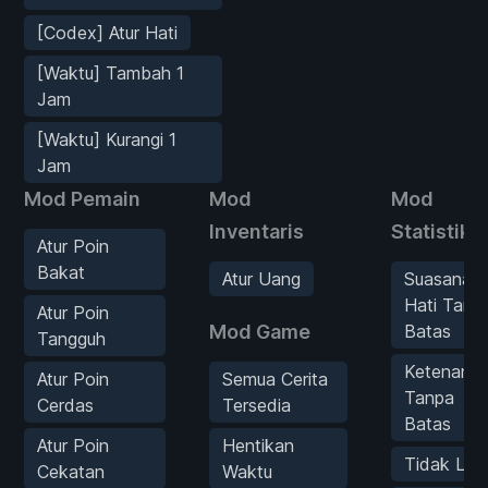
[Codex] Atur Hati
[Waktu] Tambah 1
Jam
[Waktu] Kurangi 1
Jam
Mod Pemain
Mod
Mod
Inventaris
Statistik
Atur Poin
Bakat
Atur Uang
Suasana
Hati Tanp
Atur Poin
Mod Game
Batas
Tangguh
Ketenang
Atur Poin
Semua Cerita
Tanpa
Cerdas
Tersedia
Batas
Atur Poin
Hentikan
Tidak Lap
Cekatan
Waktu