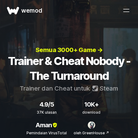
wemod
Semua 3000+ Game →
Trainer & Cheat Nobody -
The Turnaround
Trainer dan Cheat untuk
Steam
4.9/5
10K+
37K ulasan
download
Aman
Pemindaian VirusTotal
oleh GreenHouse ↗