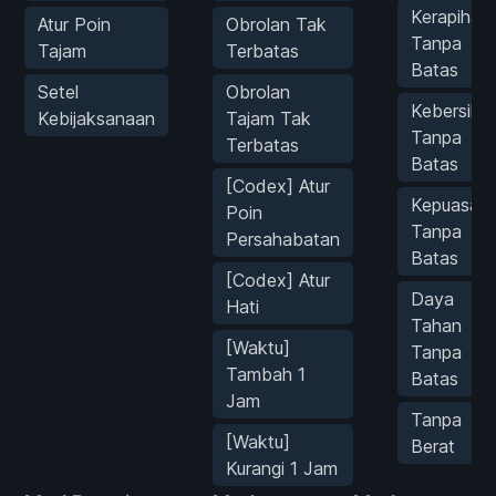
Kerapihan
Atur Poin
Obrolan Tak
Tanpa
Tajam
Terbatas
Batas
Setel
Obrolan
Kebersiha
Kebijaksanaan
Tajam Tak
Tanpa
Terbatas
Batas
[Codex] Atur
Kepuasan
Poin
Tanpa
Persahabatan
Batas
[Codex] Atur
Daya
Hati
Tahan
[Waktu]
Tanpa
Tambah 1
Batas
Jam
Tanpa
[Waktu]
Berat
Kurangi 1 Jam