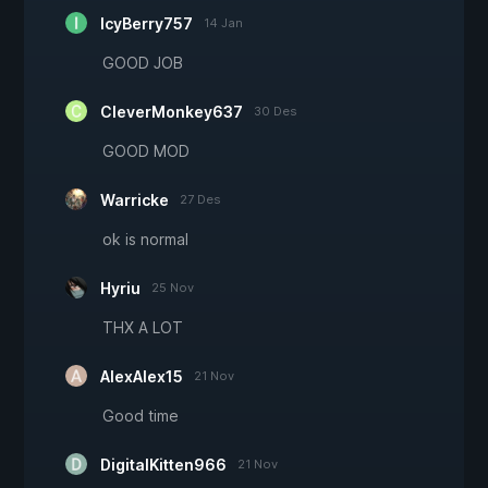
IcyBerry757
14 Jan
GOOD JOB
CleverMonkey637
30 Des
GOOD MOD
Warricke
27 Des
ok is normal
Hyriu
25 Nov
THX A LOT
AlexAlex15
21 Nov
Good time
DigitalKitten966
21 Nov