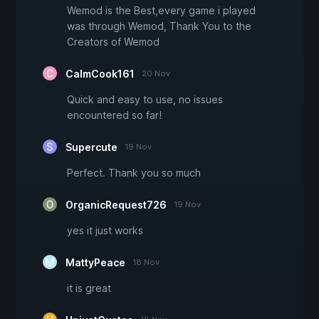
Wemod is the Best,every game i played
was through Wemod, Thank You to the
Creators of Wemod
CalmCook161
20 Nov
Quick and easy to use, no issues
encountered so far!
Supercute
19 Nov
Perfect. Thank you so much
OrganicRequest726
19 Nov
yes it just works
MattyPeace
18 Nov
it is great