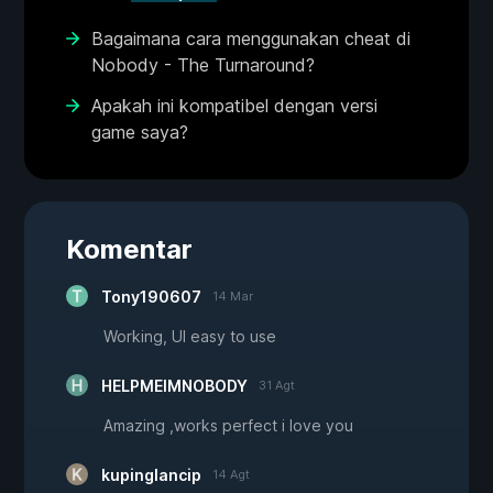
Bagaimana cara menggunakan cheat di
Nobody - The Turnaround?
Apakah ini kompatibel dengan versi
game saya?
Komentar
Tony190607
14 Mar
Working, UI easy to use
HELPMEIMNOBODY
31 Agt
Amazing ,works perfect i love you
kupinglancip
14 Agt