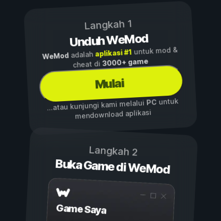
Langkah 1
Unduh WeMod
untuk mod &
aplikasi #1
adalah
WeMod
3000+ game
cheat di
Mulai
untuk
PC
...atau kunjungi kami melalui
mendownload aplikasi
Langkah 2
Buka Game di WeMod
Game Saya