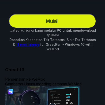
Mulai
...atau kunjungi kami melalui
PC
untuk mendownload
aplikasi
Dapatkan Kesehatan Tak Terbatas, Sihir Tak Terbatas
&
11 mod lainnya
for
GreedFall - Windows 10
with
WeMod
Cheat
13
Pengenalan ke WeMod
Gambaran Umum modding bersama WeMod