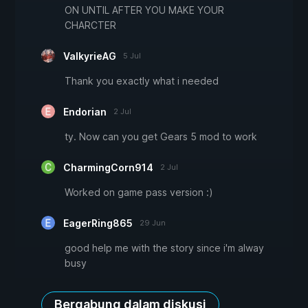
ON UNTIL AFTER YOU MAKE YOUR
CHARCTER
ValkyrieAG
5 Jul
Thank you exactly what i needed
Endorian
2 Jul
ty. Now can you get Gears 5 mod to work
CharmingCorn914
2 Jul
Worked on game pass version :)
EagerRing865
29 Jun
good help me with the story since i'm alway
busy
Bergabung dalam diskusi