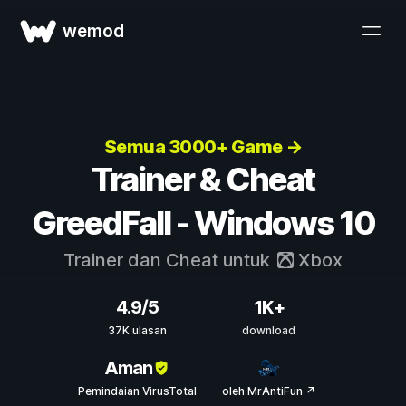
wemod
Semua 3000+ Game →
Trainer & Cheat
GreedFall - Windows 10
Trainer dan Cheat untuk
Xbox
4.9/5
1K+
37K ulasan
download
Aman
Pemindaian VirusTotal
oleh MrAntiFun ↗