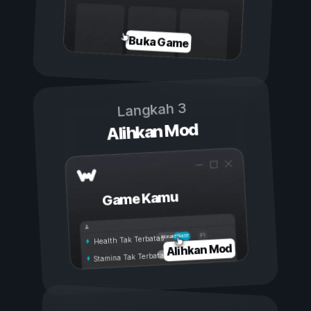
Buka Game
Langkah 3
Alihkan Mod
Game Kamu
Aktif
Nonaktif
Health Tak Terbatas
Alihkan Mod
Stamina Tak Terbatas