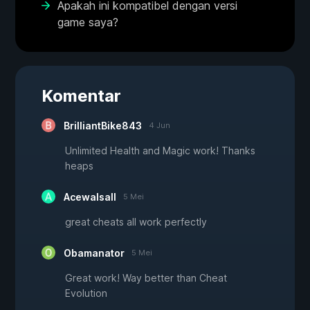
Apakah ini kompatibel dengan versi
game saya?
Komentar
BrilliantBike843
4 Jun
Unlimited Health and Magic work! Thanks
heaps
Acewalsall
5 Mei
great cheats all work perfectly
Obamanator
5 Mei
Great work! Way better than Cheat
Evolution