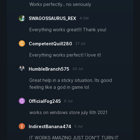
Works perfectly.. no seriously
SWAGOSSAURUS_REX
4 Okt
Everything works great!!! Thank you!
CompetentQuill280
27 Jul
Everything works perfect! I love it!
HumbleBranch575
20 Jul
Great help in a sticky situation. Its good
feeling like a god in game lol
OfficialFog245
6 Jul
works on windows store july 6th 2021
IndirectBanana474
5 Jul
IT WORKS AMAZING JUST DON"T TURN IT