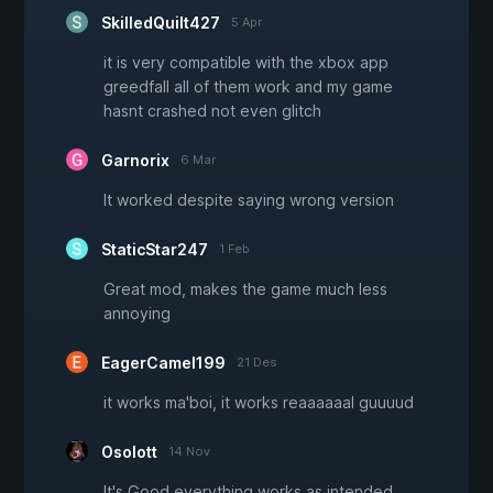
SkilledQuilt427
5 Apr
it is very compatible with the xbox app
greedfall all of them work and my game
hasnt crashed not even glitch
Garnorix
6 Mar
It worked despite saying wrong version
StaticStar247
1 Feb
Great mod, makes the game much less
annoying
EagerCamel199
21 Des
it works ma'boi, it works reaaaaaal guuuud
Osolott
14 Nov
It's Good everything works as intended.