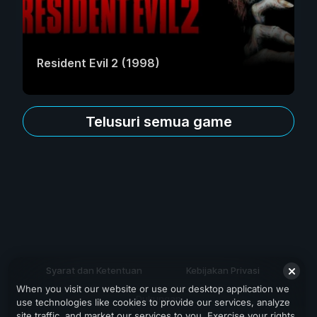
Resident Evil 2 (1998)
Telusuri semua game
Syarat dan Ketentuan
Kebijakan Privasi
When you visit our website or use our desktop application we
Dukungan
use technologies like cookies to provide our services, analyze
site traffic, and market our services to you. Exercise your rights