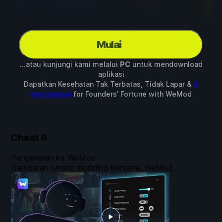
Mulai
...atau kunjungi kami melalui
PC
untuk mendownload
aplikasi
Dapatkan Kesehatan Tak Terbatas, Tidak Lapar &
4
mod lainnya
for
Founders' Fortune
with
WeMod
Cheat
6
Pengenalan ke WeMod
Gambaran Umum modding bersama WeMod