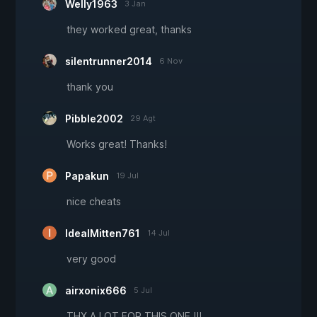
Welly1963
3 Jan
they worked great, thanks
silentrunner2014
6 Nov
thank you
Pibble2002
29 Agt
Works great! Thanks!
Papakun
19 Jul
nice cheats
IdealMitten761
14 Jul
very good
airxonix666
5 Jul
THX A LOT FOR THIS ONE !!!