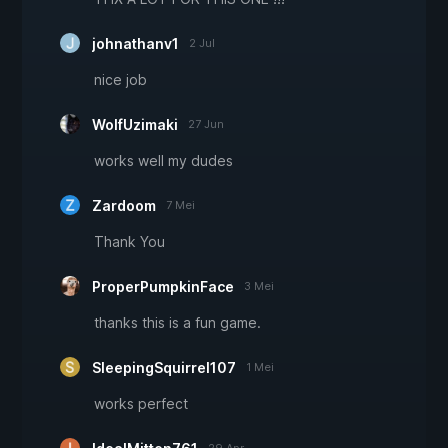
johnathanv1
2 Jul
nice job
WolfUzimaki
27 Jun
works well my dudes
Zardoom
7 Mei
Thank You
ProperPumpkinFace
3 Mei
thanks this is a fun game.
SleepingSquirrel107
1 Mei
works perfect