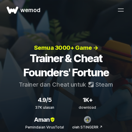
wemod
Semua 3000+ Game →
Trainer & Cheat
Founders' Fortune
Trainer dan Cheat untuk
Steam
4.9/5
1K+
37K ulasan
download
Aman
Pemindaian VirusTotal
oleh STiNGERR ↗