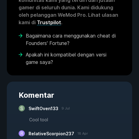
komunitas kami yang terdiri dari jutaan
gamer di seluruh dunia. Kami didukung
oleh pelanggan WeMod Pro. Lihat ulasan
kami di
Trustpilot
.
Bagaimana cara menggunakan cheat di
Founders' Fortune?
Apakah ini kompatibel dengan versi
game saya?
Komentar
SwiftOven133
9 Jul
Cool tool
RelativeScorpion237
18 Apr