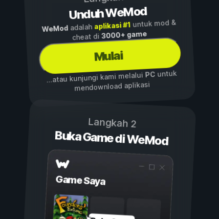
Unduh WeMod
untuk mod &
aplikasi #1
adalah
WeMod
3000+ game
cheat di
Mulai
untuk
PC
...atau kunjungi kami melalui
mendownload aplikasi
Langkah 2
Buka Game di WeMod
Game Saya