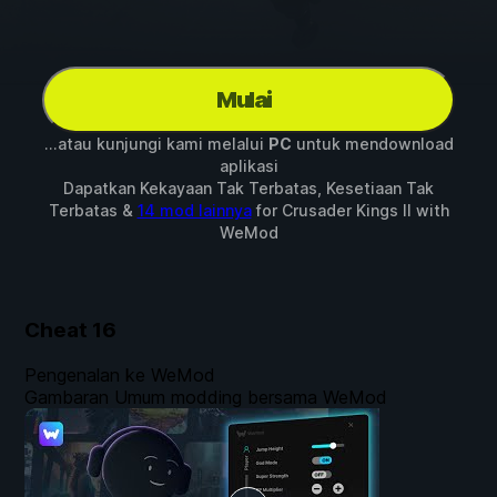
Mulai
...atau kunjungi kami melalui
PC
untuk mendownload
aplikasi
Dapatkan Kekayaan Tak Terbatas, Kesetiaan Tak
Terbatas &
14 mod lainnya
for
Crusader Kings II
with
WeMod
Cheat
16
Pengenalan ke WeMod
Gambaran Umum modding bersama WeMod