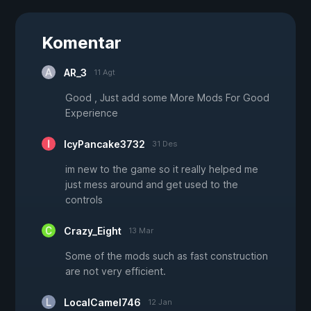
Komentar
AR_3
11 Agt
Good , Just add some More Mods For Good
Experience
IcyPancake3732
31 Des
im new to the game so it really helped me
just mess around and get used to the
controls
Crazy_Eight
13 Mar
Some of the mods such as fast construction
are not very efficient.
LocalCamel746
12 Jan