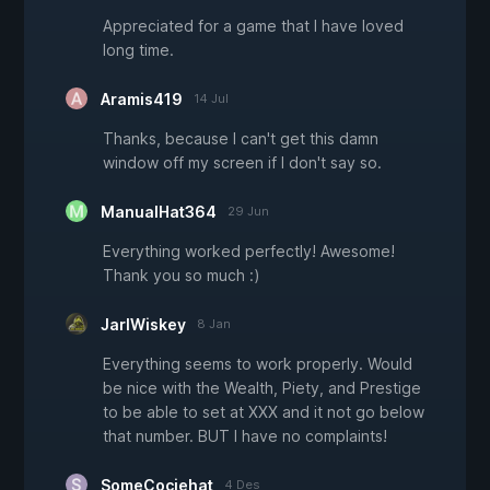
Appreciated for a game that I have loved
long time.
Aramis419
14 Jul
Thanks, because I can't get this damn
window off my screen if I don't say so.
ManualHat364
29 Jun
Everything worked perfectly! Awesome!
Thank you so much :)
JarlWiskey
8 Jan
Everything seems to work properly. Would
be nice with the Wealth, Piety, and Prestige
to be able to set at XXX and it not go below
that number. BUT I have no complaints!
SomeCociehat
4 Des