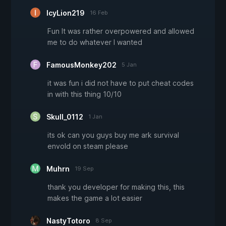
IcyLion219
16 Feb
Fun It was rather overpowered and allowed
me to do whatever I wanted
FamousMonkey202
5 Jan
it was fun i did not have to put cheat codes
in with this thing 10/10
Skull_0112
1 Jan
its ok can you guys buy me ark survival
envold on steam please
Muhrn
19 Sep
thank you developer for making this, this
makes the game a lot easier
NastyTotoro
8 Sep