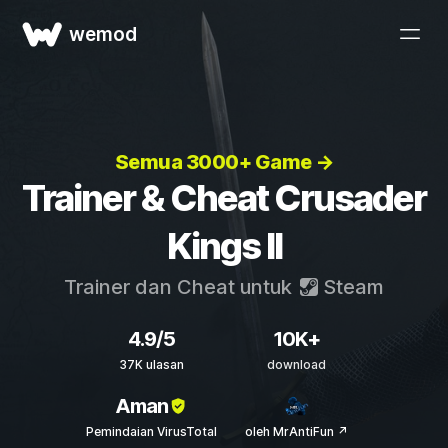
wemod
Semua 3000+ Game →
Trainer & Cheat Crusader
Kings II
Trainer dan Cheat untuk
Steam
4.9/5
10K+
37K ulasan
download
Aman
Pemindaian VirusTotal
oleh MrAntiFun ↗