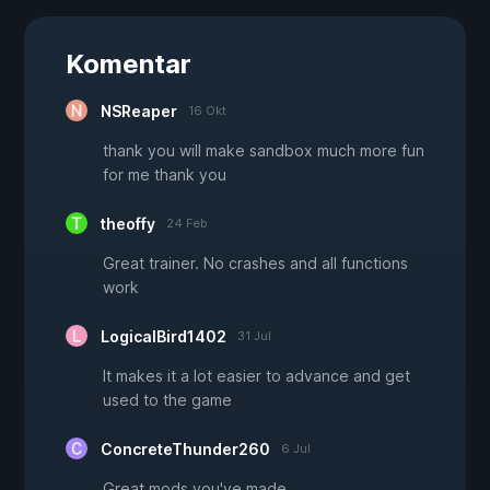
Komentar
NSReaper
16 Okt
thank you will make sandbox much more fun
for me thank you
theoffy
24 Feb
Great trainer. No crashes and all functions
work
LogicalBird1402
31 Jul
It makes it a lot easier to advance and get
used to the game
ConcreteThunder260
6 Jul
Great mods you've made