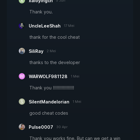
xaioyingcn
5 Jun
Thank you.
UncleLeeShah
17 Mei
thank for the cool cheat
SiliRay
2 Mei
thanks to the developer
WARWOLF981128
1 Mei
Thank you !!!!!!!!!!!!!!!!!
SilentMandelorian
1 Mei
good cheat codes
Pulse0007
30 Apr
Thank you works fine. But can we get a win