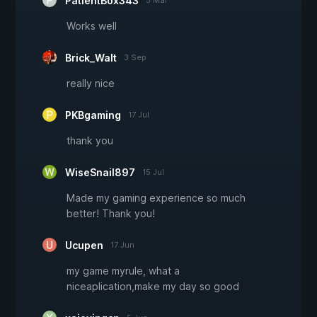
PatientBox343
5 Mar
Works well
Brick_Walt
3 Sep
really nice
PKBgaming
17 Jul
thank you
WiseSnail897
15 Jul
Made my gaming experience so much
better! Thank you!
Ucupen
17 Jun
my game myrule, what a
niceaplication,make my day so good