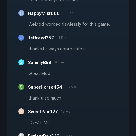
HappyMist666
19 Feb
WeMod worked flawlessly for this game.
Jeffreyd357
11 Des
thanks I always appreciate it
SammyB58
9 Jun
Great Mod!
SuperHorse454
26 Mei
thank u so much
SweetRain127
12 Mar
GREAT MOD