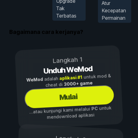
Upgrade
Atur
Tak
Kecepatan
Terbatas
Permainan
Bagaimana cara kerjanya?
Langkah 1
Unduh WeMod
untuk mod &
aplikasi #1
adalah
WeMod
3000+ game
cheat di
Mulai
untuk
PC
...atau kunjungi kami melalui
mendownload aplikasi