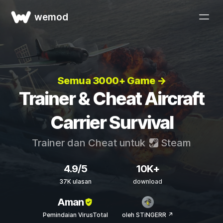
wemod
Semua 3000+ Game →
Trainer & Cheat Aircraft
Carrier Survival
Trainer dan Cheat untuk
Steam
4.9/5
10K+
37K ulasan
download
Aman
Pemindaian VirusTotal
oleh STiNGERR ↗