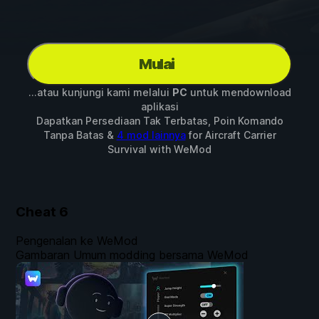
Mulai
...atau kunjungi kami melalui
PC
untuk mendownload
aplikasi
Dapatkan Persediaan Tak Terbatas, Poin Komando
Tanpa Batas &
4 mod lainnya
for
Aircraft Carrier
Survival
with
WeMod
Cheat
6
Pengenalan ke WeMod
Gambaran Umum modding bersama WeMod