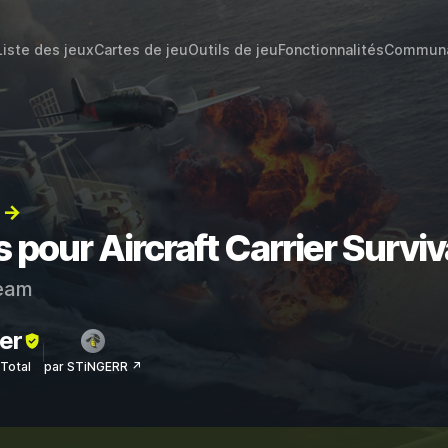
Liste des jeux
Cartes de jeu
Outils de jeu
Fonctionnalités
Commun
) →
 pour Aircraft Carrier Surviv
eam
er
sTotal
par STiNGERR ↗