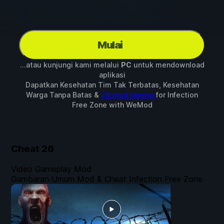
Mulai
...atau kunjungi kami melalui
PC
untuk mendownload
aplikasi
Dapatkan Kesehatan Tim Tak Terbatas, Kesehatan
Warga Tanpa Batas &
24 mod lainnya
for
Infection
Free Zone
with
WeMod
Cheat
26
Video Gameplay Mod
Gambaran Umum Mod & Cheat Infection Free Zone