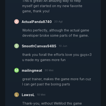
This is great! An amazing way to help
myself get started on my new favorite
game, thank you!
ActualPanda8740
20 Agt
Works perfectly, although the actual game
developer broke some parts of the game.
SmoothCanvas9485
10 Jun
thank you forall the efforts love you guys<3
u made my games more fun
mailingmeat
30 Mei
great trainer, makes the game more fun cuz
I can get past the boring parts
LawzoL
10 Mei
Thank-you, without WeMod this game