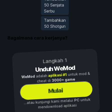
50 Senjata
Serbu
Tambahkan
50 Shotgun
Bagaimana cara kerjanya?
Langkah 1
Unduh WeMod
untuk mod &
aplikasi #1
adalah
WeMod
3000+ game
cheat di
Mulai
untuk
PC
...atau kunjungi kami melalui
mendownload aplikasi