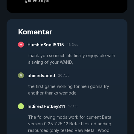
Komentar
HumbleSnail5315
16 Des
thank you so much. its finally enjoyable with
a swing of your WAND,
ahmedsaeed
20 Agt
the first game working for me i gonna try
another thanks wemode
IndirectHotkey311
17 Agt
The following mods work for current Beta
version 0.25.7.25 12 Beta: I tested adding
resources (only tested Raw Metal, Wood,