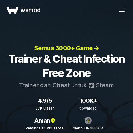
wemod
Semua 3000+ Game →
Trainer & Cheat Infection
Free Zone
Trainer dan Cheat untuk
Steam
4.9/5
100K+
37K ulasan
download
Aman
Pemindaian VirusTotal
oleh STiNGERR ↗