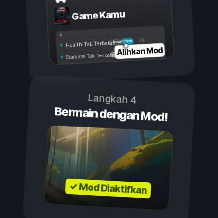
Game Kamu
Aktif
Nonaktif
Health Tak Terbatas
Alihkan Mod
Stamina Tak Terbatas
Langkah 4
Bermain dengan Mod!
✓ Mod Diaktifkan