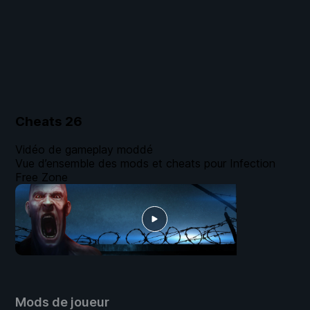
Cheats
26
Vidéo de gameplay moddé
Vue d’ensemble des mods et cheats pour Infection
Free Zone
Mods de joueur