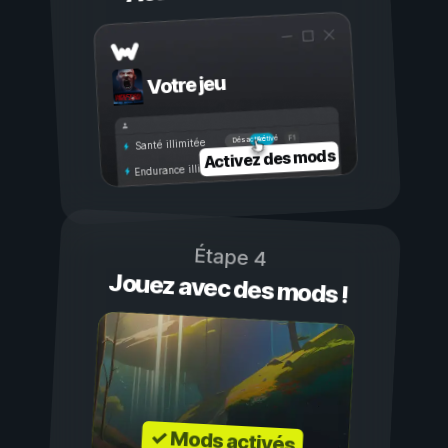
Votre jeu
Activé
Désactivé
Santé illimitée
Activez des mods
Endurance illimitée
Étape 4
Jouez avec des mods !
✓ Mods activés