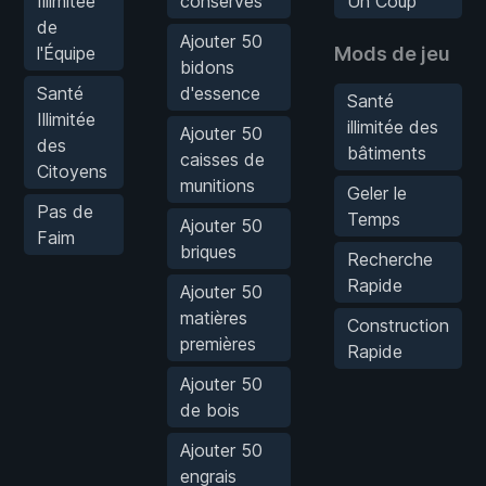
Illimitée
conserves
Un Coup
de
Ajouter 50
l'Équipe
Mods de jeu
bidons
Santé
d'essence
Santé
Illimitée
illimitée des
Ajouter 50
des
bâtiments
caisses de
Citoyens
munitions
Geler le
Pas de
Temps
Ajouter 50
Faim
briques
Recherche
Rapide
Ajouter 50
matières
Construction
premières
Rapide
Ajouter 50
de bois
Ajouter 50
engrais