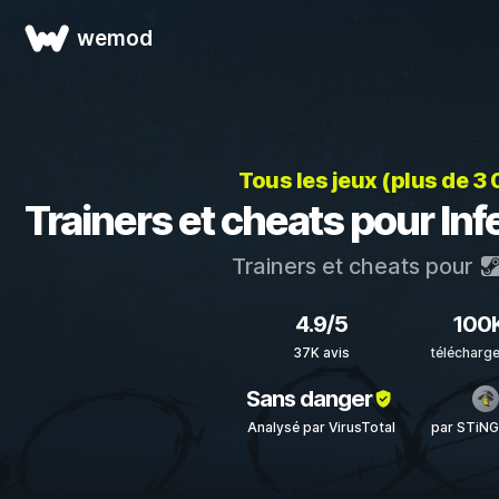
wemod
Tous les jeux (plus de 3
Trainers et cheats pour In
Trainers et cheats pour
4.9/5
100
37K avis
télécharg
Sans danger
Analysé par VirusTotal
par STiN