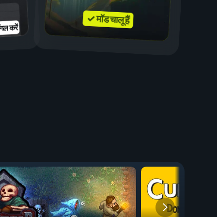
✓ मॉड चालू हैं
गल करें