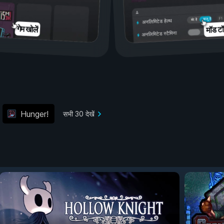
चालू है
बंद है
अनलिमिटेड हेल्थ
मॉड टॉ
गेम खोलें
अनलिमिटेड स्टैमिना
Hunger!
सभी 30 देखें