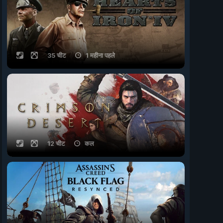
35 चीट
1 महीना पहले
12 चीट
कल