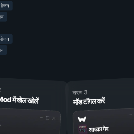
 भोजन
नव
 भोजन
नव
2
चरण 3
 में खेल खोलें
मॉड टॉगल करें
आपका गेम