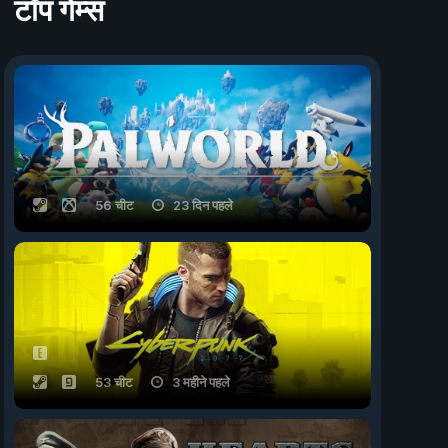
टॉप गेम्स
56 चीट
23 दिन पहले
53 चीट
3 महीने पहले