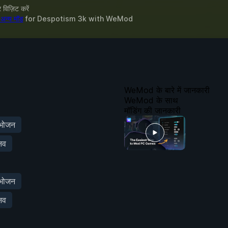
विज़िट करें
अन्य मॉड
for
Despotism 3k
with
WeMod
WeMod के बारे में जानकारी
WeMod के साथ
मॉडिंग की जानकारी
 भोजन
नव
 भोजन
नव