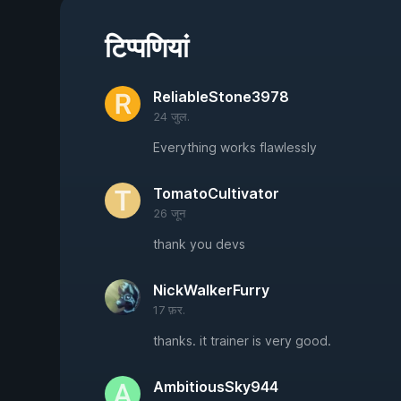
टिप्पणियां
ReliableStone3978
24 जुल.
Everything works flawlessly
TomatoCultivator
26 जून
thank you devs
NickWalkerFurry
17 फ़र.
thanks. it trainer is very good.
AmbitiousSky944