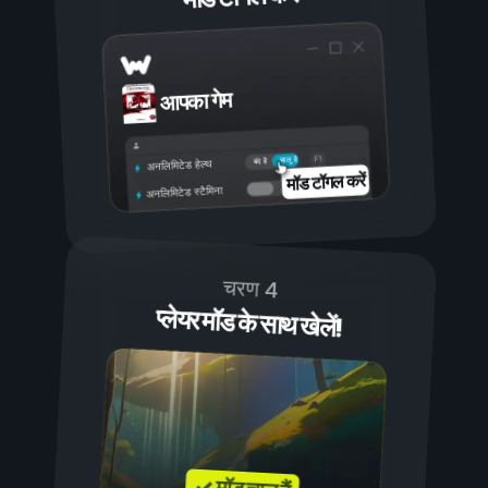
आपका गेम
चालू है
बंद है
अनलिमिटेड हेल्थ
मॉड टॉगल करें
अनलिमिटेड स्टैमिना
चरण 4
प्लेयर मॉड के साथ खेलें!