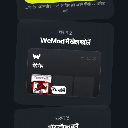
पर विज़िट
पीसी
...या ऐप डाउनलोड करने के लिए हमें अपने
करें
चरण 2
WeMod में खेल खोलें
मेरे गेम
गेम खोलें
चरण 3
मॉड टॉगल करें