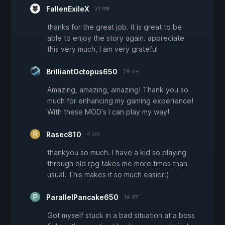
FallenExileX
31 मार्च
thanks for the great job. it is great to be
able to enjoy the story again. appreciate
this very much, I am very grateful
BrilliantOctopus650
29 जन.
Amazing, amazing, amazing! Thank you so
much for enhancing my gaming experience!
With these MOD's I can play my way!
Rasec810
4 जन.
thankyou so much. I have a kid so playing
through old rpg takes me more times than
usual. This makes it so much easier:)
ParallelPancake650
14 अग.
Got myself stuck in a bad situation at a boss