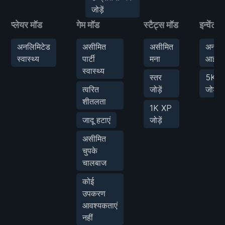
जोड़ें
प्लेयर मॉड
गेम मॉड
स्टैट्स मॉड
इन्वेंट्र
अनलिमिटेड
असीमित
असीमित
अनलिम
स्वास्थ्य
पार्टी
मना
आइटम्
स्वास्थ्य
स्तर
5K सो
त्वरित
जोड़ें
जोड़ें
शीतलता
1K XP
जादू हटाएं
जोड़ें
असीमित
चुपके
चालबाज
कोई
उपकरण
आवश्यकताएं
नहीं