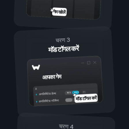
गेम खोलें
चरण 3
मॉड टॉगल करें
आपका गेम
चालू है
बंद है
अनलिमिटेड हेल्थ
मॉड टॉगल करें
अनलिमिटेड स्टैमिना
चरण 4