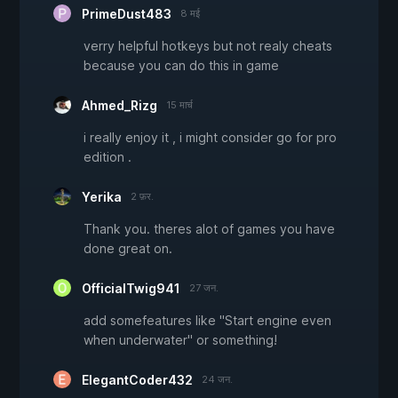
PrimeDust483
8 मई
verry helpful hotkeys but not realy cheats
because you can do this in game
Ahmed_Rizg
15 मार्च
i really enjoy it , i might consider go for pro
edition .
Yerika
2 फ़र.
Thank you. theres alot of games you have
done great on.
OfficialTwig941
27 जन.
add somefeatures like "Start engine even
when underwater" or something!
ElegantCoder432
24 जन.