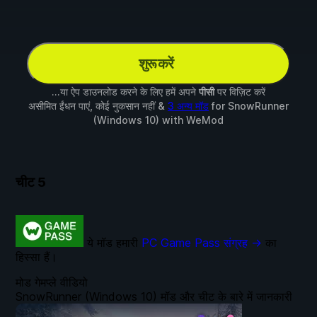
शुरू करें
...या ऐप डाउनलोड करने के लिए हमें अपने
पीसी
पर विज़िट करें
असीमित ईंधन पाएं, कोई नुकसान नहीं &
3 अन्य मॉड
for
SnowRunner
(Windows 10)
with
WeMod
चीट
5
ये मॉड हमारी
PC Game Pass संग्रह →
का
हिस्सा हैं।
मोड गेमप्ले वीडियो
SnowRunner (Windows 10) मॉड और चीट के बारे में जानकारी