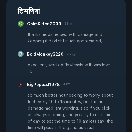
टिप्पणियां
CalmKitten2009
26 फ़र.
thanks mods helped with damage and
keeping it daylight much appreciated,
BoldMonkey3220
28 जुल.
excellent, worked flawlessly with windows
10
BigPoppaJ1978
4 मार्च
so much better not needing to worry about
fuel every 10 to 15 minutes, but the no
damage mod isnt working. also if you click
on always morning, and you try to use time
of day to set the time to 10 am lets say, the
time will pass in the game as usual