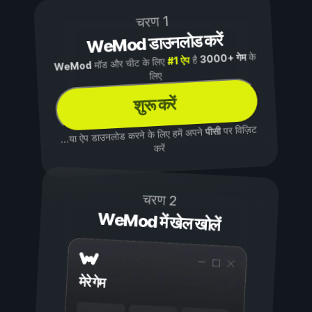
चरण 1
WeMod डाउनलोड करें
के
3000+ गेम
है
#1 ऐप
मॉड और चीट के लिए
WeMod
लिए
शुरू करें
पर विज़िट
पीसी
...या ऐप डाउनलोड करने के लिए हमें अपने
करें
चरण 2
WeMod में खेल खोलें
मेरे गेम