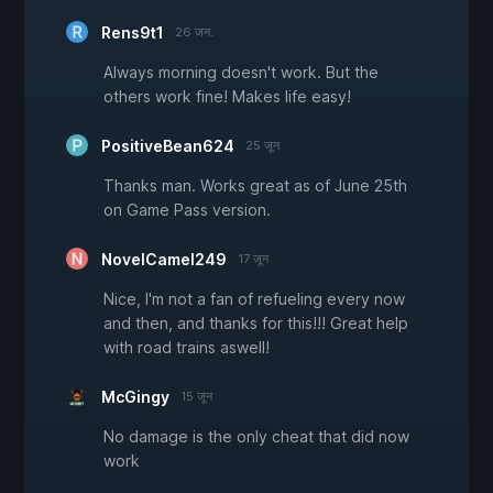
Rens9t1
26 जन.
Always morning doesn't work. But the
others work fine! Makes life easy!
PositiveBean624
25 जून
Thanks man. Works great as of June 25th
on Game Pass version.
NovelCamel249
17 जून
Nice, I'm not a fan of refueling every now
and then, and thanks for this!!! Great help
with road trains aswell!
McGingy
15 जून
No damage is the only cheat that did now
work