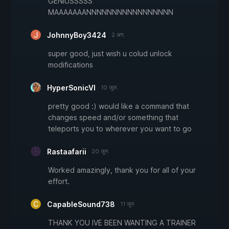
GENIUSSSSS
MAAAAAAANNNNNNNNNNNNNNNNN
JohnnyBoy3424
2 अग.
super good, just wish u colud unlock
modifications
HyperSonicVI
10 जुल.
pretty good :) would like a command that
changes speed and/or something that
teleports you to wherever you want to go
Rastaafarii
20 जून
Worked amazingly, thank you for all of your
effort.
CapableSound738
11 जून
THANK YOU IVE BEEN WANTING A TRAINER