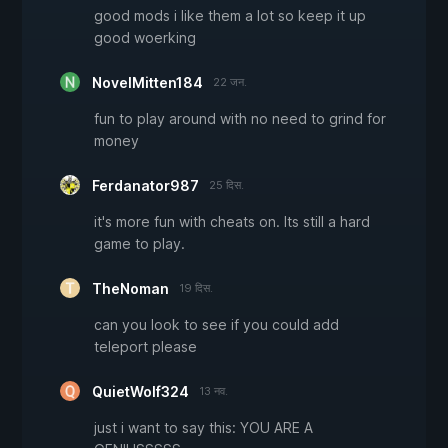
good mods i like them a lot so keep it up
good woerking
NovelMitten184
22 जन.
fun to play around with no need to grind for
money
Ferdanator987
25 दिस.
it's more fun with cheats on. Its still a hard
game to play.
TheNoman
19 दिस.
can you look to see if you could add
teleport please
QuietWolf324
13 नव.
just i want to say this: YOU ARE A