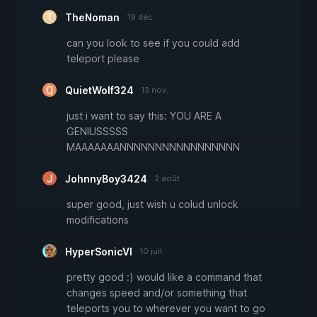
TheNoman
19 déc.
can you look to see if you could add
teleport please
QuietWolf324
13 nov.
just i want to say this: YOU ARE A
GENIUSSSSS
MAAAAAAANNNNNNNNNNNNNNNNN
JohnnyBoy3424
2 août
super good, just wish u colud unlock
modifications
HyperSonicVI
10 juil.
pretty good :) would like a command that
changes speed and/or something that
teleports you to wherever you want to go