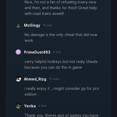
Nice, I'm not a fan of refueling every now
and then, and thanks for this!!! Great help
with road trains aswell!
McGingy
15 juin
No damage is the only cheat that did now
work
PrimeDust483
8 mai
verry helpful hotkeys but not realy cheats
because you can do this in game
Ahmed_Rizg
15 mars
i really enjoy it , i might consider go for pro
edition .
Yerika
2 févr.
Thank you. theres alot of games you have