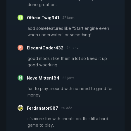
done great on.
OfficialTwig941
27 janv.
add somefeatures like "Start engine even
when underwater" or something!
ElegantCoder432
24 janv.
good mods i like them a lot so keep it up
good woerking
NovelMitten184
22 janv.
fun to play around with no need to grind for
money
Ferdanator987
25 déc.
it's more fun with cheats on. Its still a hard
game to play.