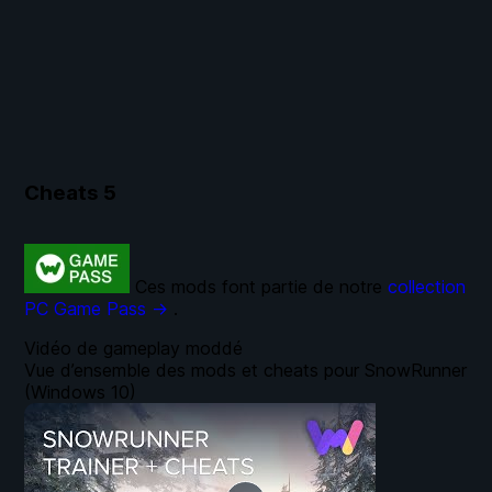
Cheats
5
Ces mods font partie de notre
collection
PC Game Pass →
.
Vidéo de gameplay moddé
Vue d’ensemble des mods et cheats pour SnowRunner
(Windows 10)