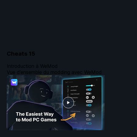
Cheats
15
Introduction à WeMod
Vue d’ensemble du modding avec WeMod