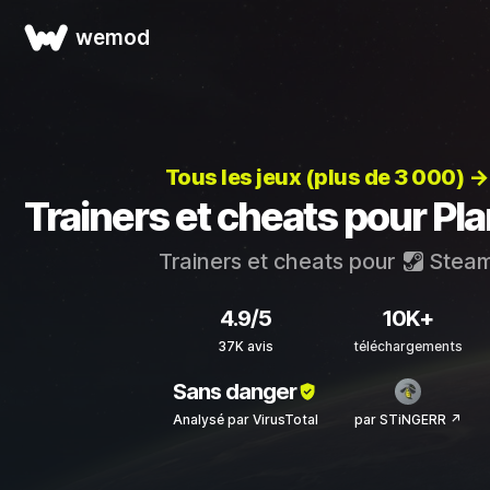
wemod
Tous les jeux (plus de 3 000) →
Trainers et cheats pour Pl
Trainers et cheats pour
Stea
4.9/5
10K+
37K avis
téléchargements
Sans danger
Analysé par VirusTotal
par STiNGERR ↗