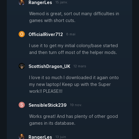
RangerLes
15 janv.
Wemod is great, sort out many difficulties in
games with short cuts.
OfficialRiver712
8 mai
I use it to get my initial colony/base started
and then turn off most of the helper mods.
ScottishDragon_UK
12 mars
I love it so much I downloaded it again onto
my new laptop! Keep up with the Super
work!! PLEASE!!!
SensibleStick239
19 nov.
Works great! And has plenty of other good
games in its database.
RangerLes
13 juin