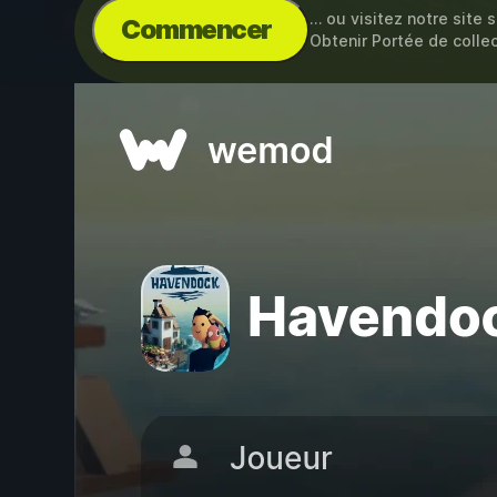
… ou visitez notre site 
Commencer
Obtenir Portée de collec