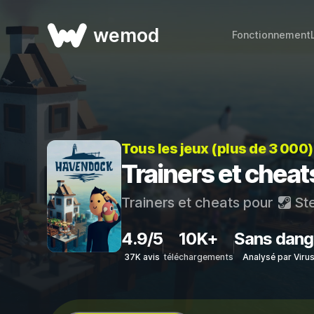
wemod
Fonctionnement
Tous les jeux (plus de 3 000
Trainers et chea
Trainers et cheats pour
St
4.9/5
10K+
Sans dang
37K avis
téléchargements
Analysé par Viru