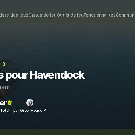
Liste des jeux
Cartes de jeu
Outils de jeu
Fonctionnalités
Commun
) →
ts pour Havendock
eam
er
sTotal
par GreenHouse ↗