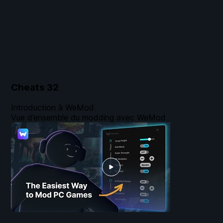
Cheats
32
Introduction à WeMod
Vue d’ensemble du modding avec WeMod