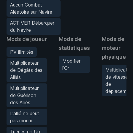
Aucun Combat
Aléatoire sur Navire
ACTIVER Débarquer
du Navire
Mods de joueur
Mods de
Mods de
statistiques
moteur
PV illimités
physique
Modifier
Multiplicateur
l'Or
Multiplicateu
de Dégâts des
de vitesse
Alliés
de
Multiplicateur
déplacemen
de Guérison
des Alliés
L'allié ne peut
pas mourir
Tueries en Un