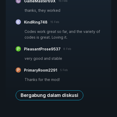
GameMaster69X
16 Feb
thanks, they worked
KindRing748
15 Feb
Codes work great so far, and the variety of
codes is great. Loving it.
PleasantProse9537
8 Feb
very good and stable
PrimaryRoom2291
5 Feb
Thanks for the mod!
Bergabung dalam diskusi