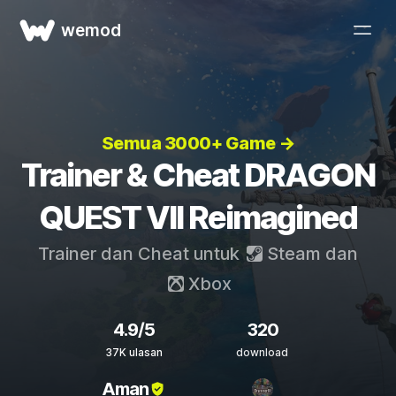
wemod
Semua 3000+ Game →
Trainer & Cheat DRAGON
QUEST VII Reimagined
Trainer dan Cheat untuk
Steam
dan
Xbox
4.9/5
320
37K ulasan
download
Aman