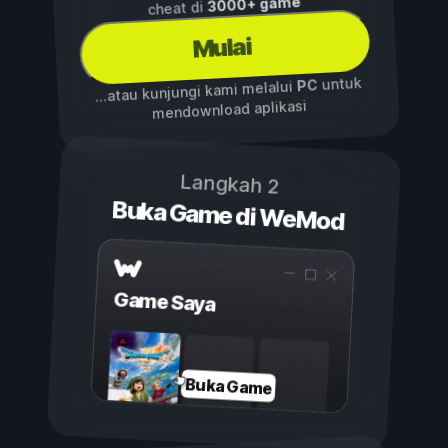
3000+ game
cheat di
Mulai
untuk
PC
...atau kunjungi kami melalui
mendownload aplikasi
Langkah 2
Buka Game di WeMod
Game Saya
Buka Game