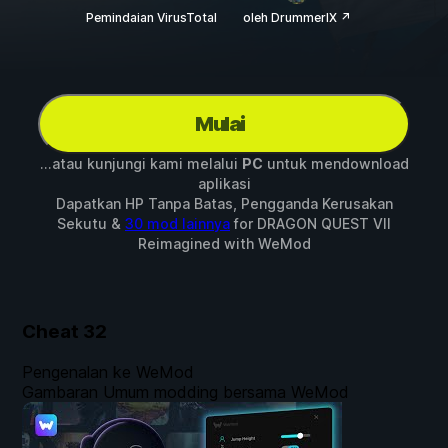
Pemindaian VirusTotal
oleh DrummerIX ↗
Mulai
...atau kunjungi kami melalui
PC
untuk mendownload
aplikasi
Dapatkan HP Tanpa Batas, Pengganda Kerusakan
Sekutu &
30 mod lainnya
for
DRAGON QUEST VII
Reimagined
with
WeMod
Cheat
32
Pengenalan ke WeMod
Gambaran Umum modding bersama WeMod