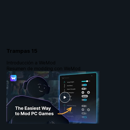
Trampas
15
Introducción a WeMod
Resumen de modding con WeMod