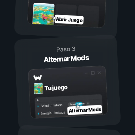
Abrir Juego
Paso 3
Alternar Mods
Tu juego
Activado
Desactivado
Salud ilimitada
Alternar Mods
Energía ilimitada