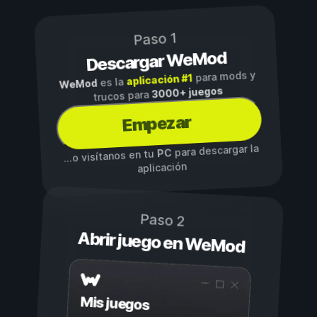
Paso 1
Descargar WeMod
para mods y
aplicación #1
es la
WeMod
3000+ juegos
trucos para
Empezar
para descargar la
PC
...o visítanos en tu
aplicación
Paso 2
Abrir juego en WeMod
Mis juegos