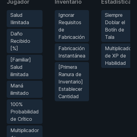
Jugador
Inventario
Estadísticas
Salud
Ignorar
Siempre
Ilimitada
Requisitos
Doblar el
de
Botín de
Daño
Fabricación
Tala
Recibido
[%]
Fabricación
Multiplicador
Instantánea
de XP de
[Familiar]
Habilidad
Salud
[Primera
ilimitada
Ranura de
Inventario]
Maná
Establecer
ilimitado
Cantidad
100%
Probabilidad
de Crítico
Multiplicador