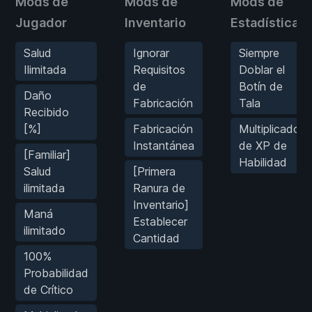
Mods de
Mods de
Mods de
Jugador
Inventario
Estadísticas
Salud
Ignorar
Siempre
Ilimitada
Requisitos
Doblar el
de
Botín de
Daño
Fabricación
Tala
Recibido
[%]
Fabricación
Multiplicador
Instantánea
de XP de
[Familiar]
Habilidad
Salud
[Primera
ilimitada
Ranura de
Inventario]
Maná
Establecer
ilimitado
Cantidad
100%
Probabilidad
de Crítico