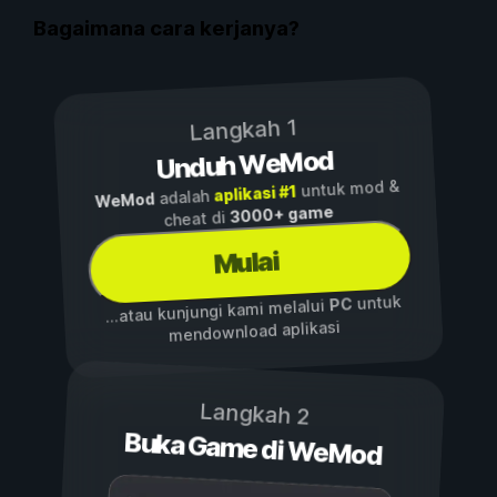
Bagaimana cara kerjanya?
Langkah 1
Unduh WeMod
untuk mod &
aplikasi #1
adalah
WeMod
3000+ game
cheat di
Mulai
untuk
PC
...atau kunjungi kami melalui
mendownload aplikasi
Langkah 2
Buka Game di WeMod