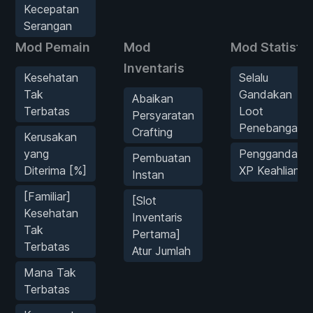
Kecepatan
Serangan
Mod Pemain
Mod
Mod Statistik
Inventaris
Kesehatan
Selalu
Tak
Gandakan
Abaikan
Terbatas
Loot
Persyaratan
Penebangan
Crafting
Kerusakan
yang
Pengganda
Pembuatan
Diterima [%]
XP Keahlian
Instan
[Familiar]
[Slot
Kesehatan
Inventaris
Tak
Pertama]
Terbatas
Atur Jumlah
Mana Tak
Terbatas