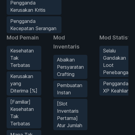
Pengganda
Kerusakan Kritis
Pengganda
Kecepatan Serangan
Mod Pemain
Mod
Mod Statistik
Inventaris
Kesehatan
Selalu
Tak
Gandakan
Abaikan
Terbatas
Loot
Persyaratan
Penebangan
Crafting
Kerusakan
yang
Pengganda
Pembuatan
Diterima [%]
XP Keahlian
Instan
[Familiar]
[Slot
Kesehatan
Inventaris
Tak
Pertama]
Terbatas
Atur Jumlah
Mana Tak