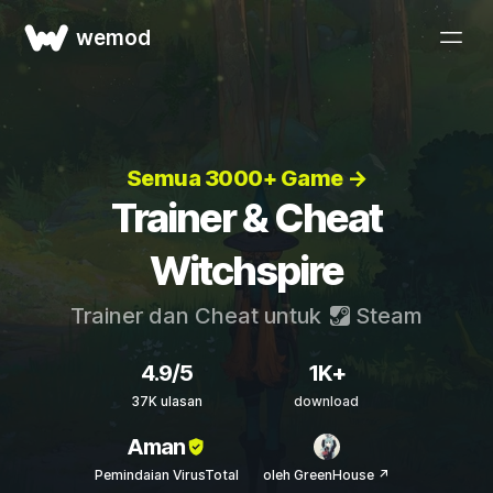
wemod
Semua 3000+ Game →
Trainer & Cheat
Witchspire
Trainer dan Cheat untuk
Steam
4.9/5
1K+
37K ulasan
download
Aman
Pemindaian VirusTotal
oleh GreenHouse ↗