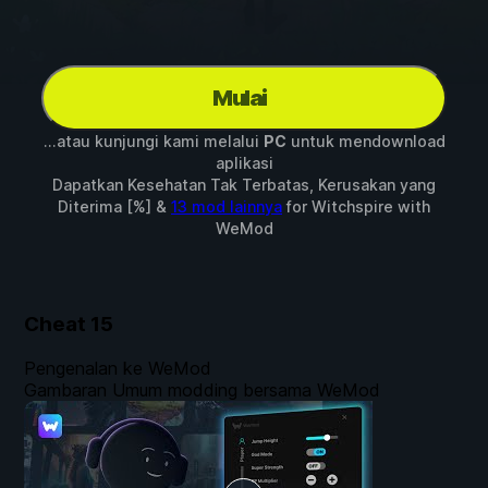
Mulai
...atau kunjungi kami melalui
PC
untuk mendownload
aplikasi
Dapatkan Kesehatan Tak Terbatas, Kerusakan yang
Diterima [%] &
13 mod lainnya
for
Witchspire
with
WeMod
Cheat
15
Pengenalan ke WeMod
Gambaran Umum modding bersama WeMod