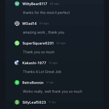
WittyBear8117
26 ago.
thanks for this mod it perfect
MGad14
24 ago.
amazing work , thank you
SuperSquare6201
23 ago.
Thank you so much
Kakashi-1977
13 ago.
Thanks A Lot Great Job
RetroRonnin
17 abr.
Works really, well thank you so much
SillyLeaf5823
17 dic.