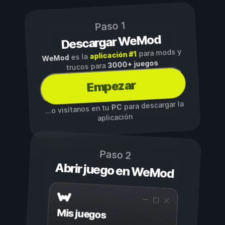
Paso 1
Descargar WeMod
para mods y
aplicación #1
es la
WeMod
3000+ juegos
trucos para
Empezar
para descargar la
PC
...o visítanos en tu
aplicación
Paso 2
Abrir juego en WeMod
Mis juegos