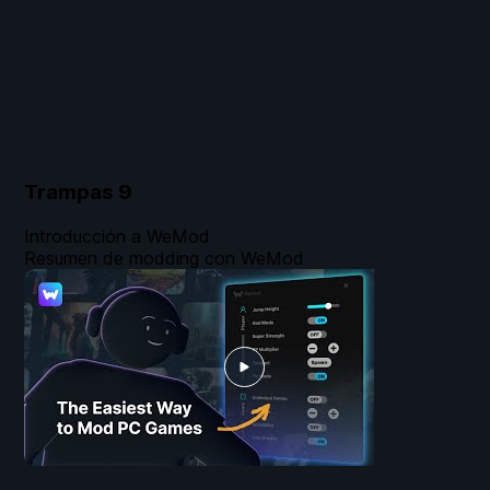
Trampas
9
Introducción a WeMod
Resumen de modding con WeMod