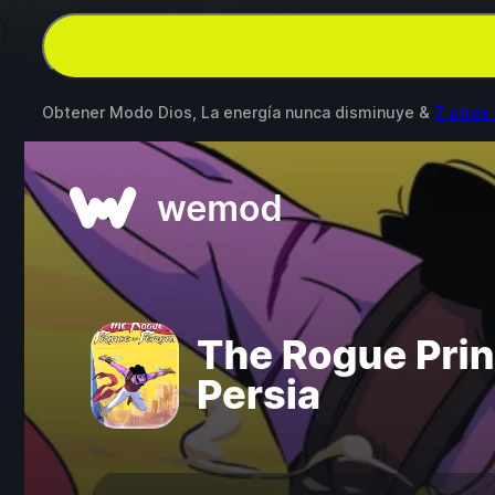
Obtener Modo Dios, La energía nunca disminuye &
7 otros