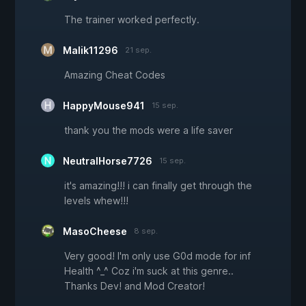
The trainer worked perfectly.
Malik11296
21 sep.
Amazing Cheat Codes
HappyMouse941
15 sep.
thank you the mods were a life saver
NeutralHorse7726
15 sep.
it's amazing!!! i can finally get through the
levels whew!!!
MasoCheese
8 sep.
Very good! I'm only use G0d mode for inf
Health ^_^ Coz i'm suck at this genre..
Thanks Dev! and Mod Creator!