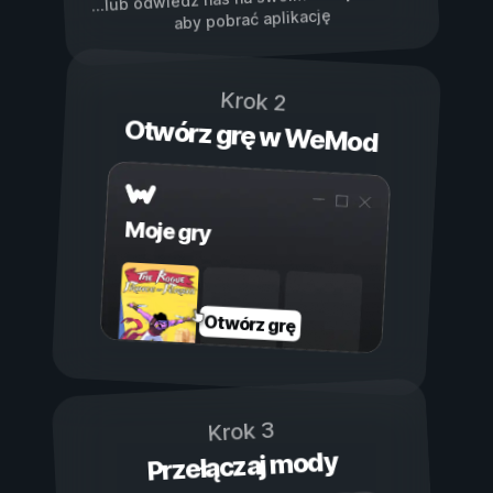
...lub odwiedź nas na swoim
aby pobrać aplikację
Krok 2
Otwórz grę w WeMod
Moje gry
Otwórz grę
Krok 3
Przełączaj mody