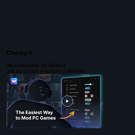
Cheaty
9
Wprowadzenie do WeMod
Jak korzystać z modów z WeMod