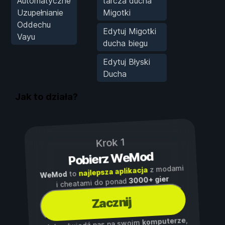
Automatyczne
tarcza ducha
Uzupełnianie
Migotki
Oddechu
Edytuj Migotki
Vayu
ducha biegu
Edytuj Błyski
Ducha
Jak to działa?
Krok 1
Pobierz WeMod
z modami
najlepsza aplikacja
to
WeMod
3000+ gier
i cheatami do ponad
Zacznij
,
komputerze