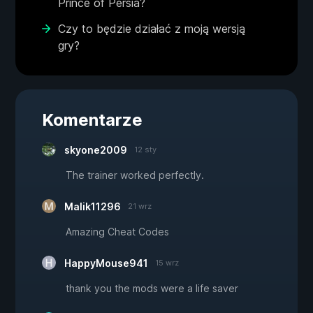
Prince of Persia?
Czy to będzie działać z moją wersją
gry?
Komentarze
skyone2009
12 sty
The trainer worked perfectly.
Malik11296
21 wrz
Amazing Cheat Codes
HappyMouse941
15 wrz
thank you the mods were a life saver