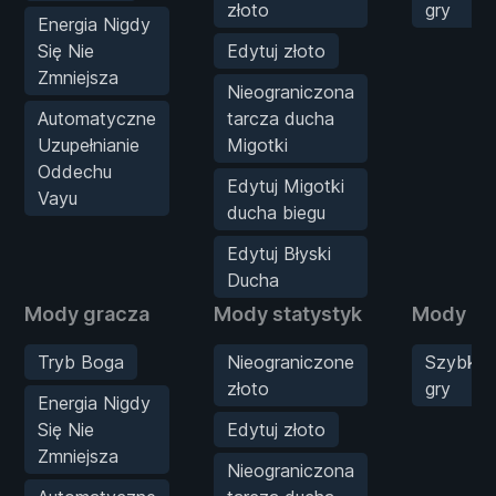
złoto
gry
Energia Nigdy
Się Nie
Edytuj złoto
Zmniejsza
Nieograniczona
Automatyczne
tarcza ducha
Uzupełnianie
Migotki
Oddechu
Edytuj Migotki
Vayu
ducha biegu
Edytuj Błyski
Ducha
Mody gracza
Mody statystyk
Mody gr
Tryb Boga
Nieograniczone
Szybko
złoto
gry
Energia Nigdy
Się Nie
Edytuj złoto
Zmniejsza
Nieograniczona