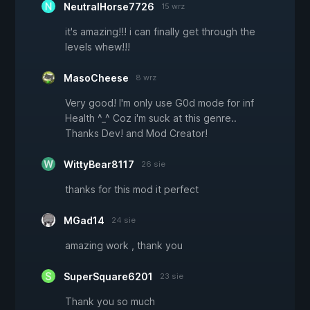
NeutralHorse7726
15 wrz
it's amazing!!! i can finally get through the
levels whew!!!
MasoCheese
8 wrz
Very good! I'm only use G0d mode for inf
Health ^_^ Coz i'm suck at this genre..
Thanks Dev! and Mod Creator!
WittyBear8117
26 sie
thanks for this mod it perfect
MGad14
24 sie
amazing work , thank you
SuperSquare6201
23 sie
Thank you so much