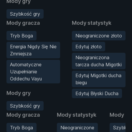
Mody gry
Szybkość gry
Mody gracza
Mody statystyk
Tryb Boga
Nieograniczone złoto
Energia Nigdy Się Nie
Edytuj złoto
Zmniejsza
Nieograniczona
Automatyczne
tarcza ducha Migotki
Uzupełnianie
Edytuj Migotki ducha
Oddechu Vayu
biegu
Mody gry
Edytuj Błyski Ducha
Szybkość gry
Mody gracza
Mody statystyk
Mody gr
Tryb Boga
Nieograniczone
Szybko