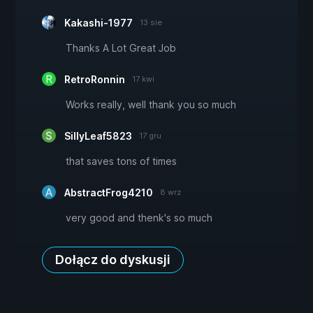
Kakashi-1977
13 sie
Thanks A Lot Great Job
RetroRonnin
17 kwi
Works really, well thank you so much
SillyLeaf5823
17 gru
that saves tons of times
AbstractFrog4210
8 wrz
very good and thenk's so much
Dołącz do dyskusji