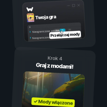
Twoja gra
Wł.
Wył.
Nieograniczone zdrowie
Przełączaj mody
Nieograniczona wytrzymałość
Krok 4
Graj z modami!
✓ Mody włączone