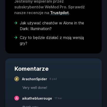
Jesteśmy wspierani przez
subskrybentów WeMod Pro. Sprawdź
nasze recenzje na
Trustpilot
.
Jak używać cheatów w Alone in the
Dark: Illumination?
Czy to będzie działać z moją wersją
gry?
Komentarze
ArachonSpider
8 paź
Very well done!
aikathebluerouge
17 kwi
thank you