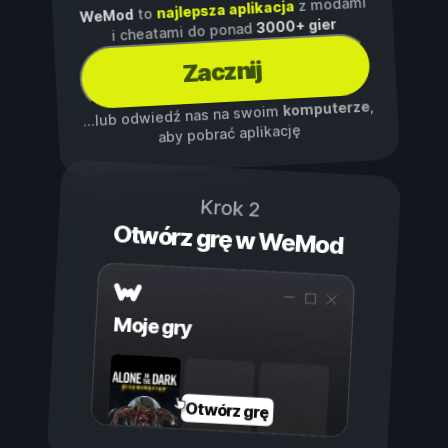
z modami
najlepsza aplikacja
to
WeMod
3000+ gier
i cheatami do ponad
Zacznij
,
komputerze
...lub odwiedź nas na swoim
aby pobrać aplikację
Krok 2
Otwórz grę w WeMod
Moje gry
Otwórz grę