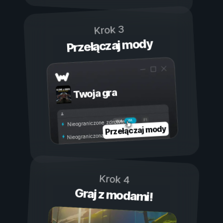
Krok 3
Przełączaj mody
Twoja gra
Wł.
Wył.
Nieograniczone zdrowie
Przełączaj mody
Nieograniczona wytrzymałość
Krok 4
Graj z modami!