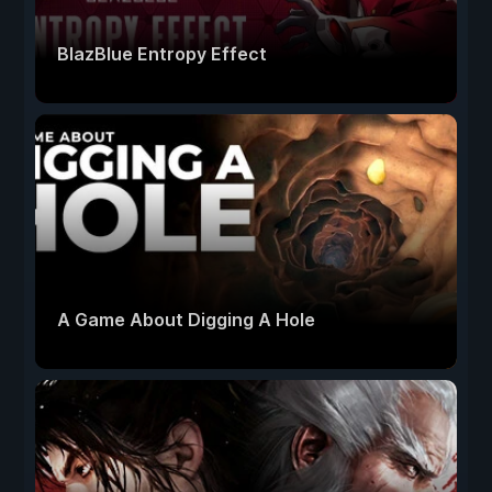
BlazBlue Entropy Effect
A Game About Digging A Hole