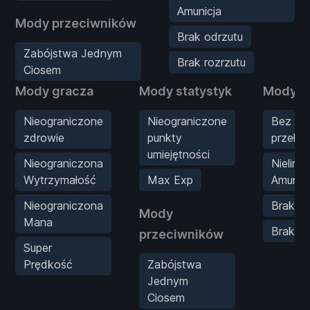
Amunicja
Mody przeciwników
Brak odrzutu
Zabójstwa Jednym
Brak rozrzutu
Ciosem
Mody gracza
Mody statystyk
Mody b
Nieograniczone
Nieograniczone
Bez
zdrowie
punkty
przeła
umiejętności
Nieograniczona
Nielimi
Wytrzymałość
Max Exp
Amunicj
Nieograniczona
Brak od
Mody
Mana
Brak ro
przeciwników
Super
Prędkość
Zabójstwa
Jednym
Ciosem