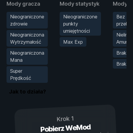
Mody gracza
Mody statystyk
Mody b
Nieograniczone
Nieograniczone
Bez
zdrowie
punkty
przeła
umiejętności
Nieograniczona
Nielimi
Wytrzymałość
Max Exp
Amunicj
Nieograniczona
Brak od
Mana
Brak ro
Super
Prędkość
Jak to działa?
Krok 1
Pobierz WeMod