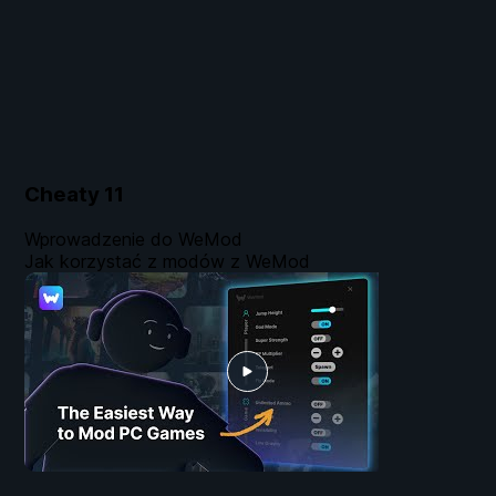
Cheaty
11
Wprowadzenie do WeMod
Jak korzystać z modów z WeMod