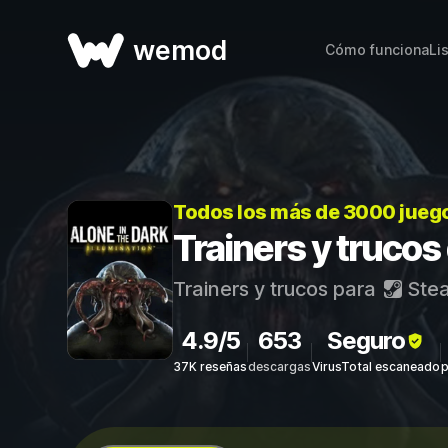
wemod
Cómo funciona
Li
Todos los más de 3000 jueg
Trainers y trucos 
Trainers y trucos para
Ste
4.9/5
653
Seguro
37K reseñas
descargas
VirusTotal escaneado
p