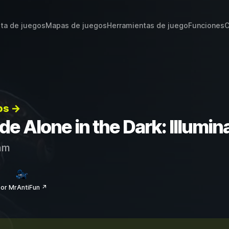
sta de juegos
Mapas de juegos
Herramientas de juego
Funciones
C
os →
de Alone in the Dark: Illumin
am
or MrAntiFun ↗