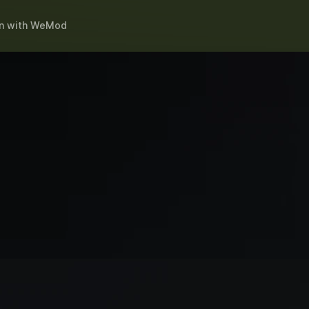
n
with
WeMod