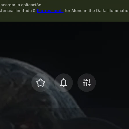
scargar la aplicación
stencia Ilimitada &
9 otros mods
for
Alone in the Dark: Illuminatio