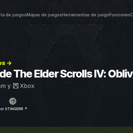
sta de juegos
Mapas de juegos
Herramientas de juego
Funciones
C
os →
 de The Elder Scrolls IV: Obl
am
y
Xbox
por STiNGERR ↗