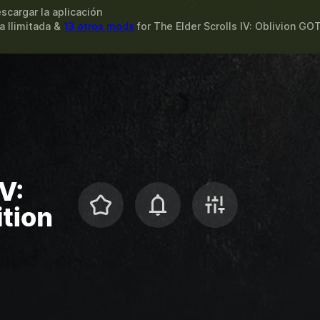
scargar la aplicación
a Ilimitada &
13 otros mods
for
The Elder Scrolls IV: Oblivion GO