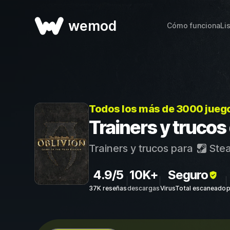
wemod
Cómo funciona
Li
Todos los más de 3000 jueg
Trainers y trucos
Trainers y trucos para
Ste
4.9/5
10K+
Seguro
37K reseñas
descargas
VirusTotal escaneado