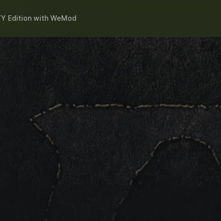
TY Edition
with
WeMod