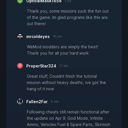
OpticalMask1858
5 jul.
Thank you, some missions suck the fun out
of the game. Im glad programs like this are
out there!
mrcoldeyes
10 jun.
WeMod modders are simply the best!
Thank you for all your hard work
ProperStar324
17 abr.
Great stuff, Couldnt finish the tutorial
mission without heavy deaths, ive got the
hang of it now
Fallen2Far
9 abr.
Following cheats still remain functional after
the update on Apr 9; God Mode, Infinite
Ammo, Vehicles Fuel & Spare Parts, Skirmish