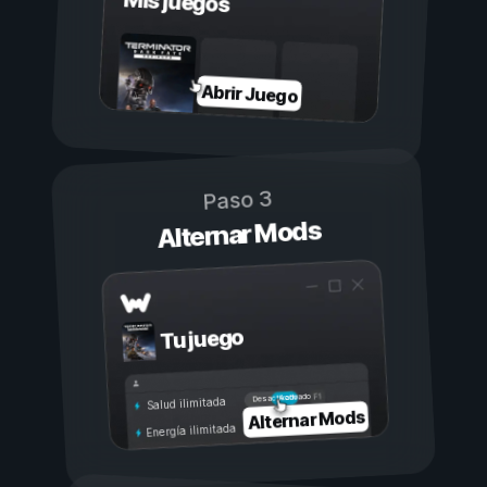
Mis juegos
Abrir Juego
Paso 3
Alternar Mods
Tu juego
Activado
Desactivado
Salud ilimitada
Alternar Mods
Energía ilimitada