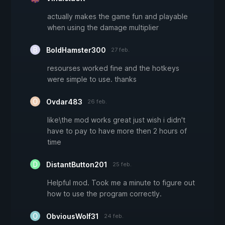
actually makes the game fun and playable
when using the damage multiplier
BoldHamster300
27 feb.
resourses worked fine and the hotkeys
were simple to use. thanks
Ovdar483
26 feb.
like\the mod works great just wish i didn't
have to pay to have more then 2 hours of
time
DistantButton201
25 feb.
Helpful mod. Took me a minute to figure out
how to use the program correctly.
ObviousWolf31
24 feb.