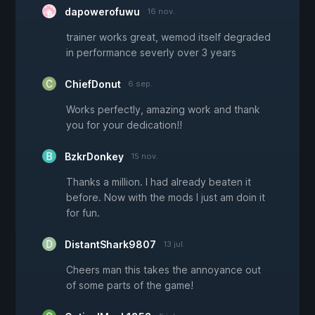
dapowerofuwu
16 nov.
trainer works great, wemod itself degraded
in performance severly over 3 years
ChiefDonut
6 sep.
Works perfectly, amazing work and thank
you for your dedication!!
BzkrDonkey
15 nov.
Thanks a million. I had already beaten it
before. Now with the mods I just am doin it
for fun.
DistantShark9807
13 jul.
Cheers man this takes the annoyance out
of some parts of the game!