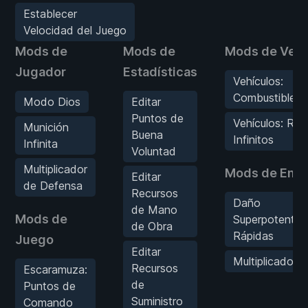
Establecer
Velocidad del Juego
Mods de
Mods de
Mods de Vehí
Jugador
Estadísticas
Vehículos:
Combustible In
Modo Dios
Editar
Puntos de
Vehículos: Re
Munición
Buena
Infinitos
Infinita
Voluntad
Multiplicador
Mods de Ene
Editar
de Defensa
Recursos
Daño
de Mano
Mods de
Superpotente/
de Obra
Rápidas
Juego
Editar
Multiplicador 
Recursos
Escaramuza:
de
Puntos de
Suministro
Comando