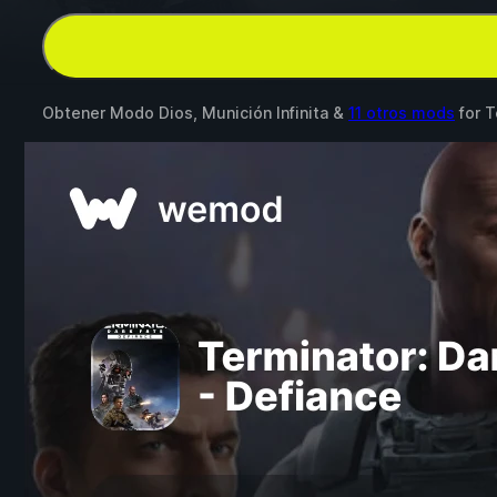
Obtener Modo Dios, Munición Infinita &
11 otros mods
for
T