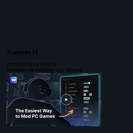
Trampas
13
Introducción a WeMod
Resumen de modding con WeMod