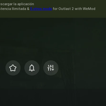
scargar la aplicación
stencia Ilimitada &
5 otros mods
for
Outlast 2
with
WeMod