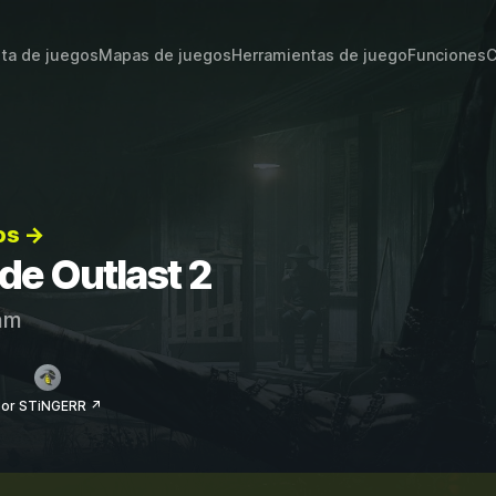
sta de juegos
Mapas de juegos
Herramientas de juego
Funciones
C
os →
 de Outlast 2
am
por STiNGERR ↗