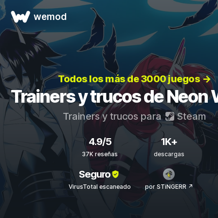
wemod
Todos los más de 3000 juegos →
Trainers y trucos de Neon
Trainers y trucos para
Steam
4.9/5
1K+
37K reseñas
descargas
Seguro
VirusTotal escaneado
por STiNGERR ↗