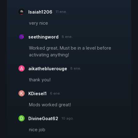
Isaiah1206
11 ene.
very nice
seethingword
8 ene.
Worked great. Must be in a level before
activating anything!
aikathebluerouge
8 ene.
thank you!
KDiesel1
6 ene.
Mods worked great!
DivineGoat62
10 ago.
nice job