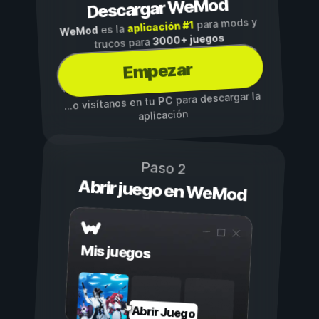
Descargar WeMod
para mods y
aplicación #1
es la
WeMod
3000+ juegos
trucos para
Empezar
para descargar la
PC
...o visítanos en tu
aplicación
Paso 2
Abrir juego en WeMod
Mis juegos
Abrir Juego