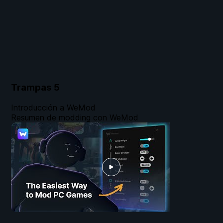
Trampas
5
Introducción a WeMod
Resumen de modding con WeMod