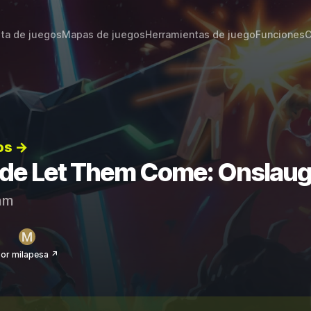
sta de juegos
Mapas de juegos
Herramientas de juego
Funciones
C
os →
s de Let Them Come: Onslau
am
or milapesa ↗