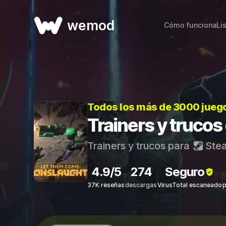
wemod
Cómo funciona
Li
Todos los más de 3000 jueg
Trainers y truco
Trainers y trucos para
Ste
4.9/5
274
Seguro
37K reseñas
descargas
VirusTotal escaneado
p