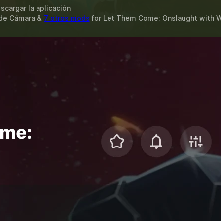
scargar la aplicación
 de Cámara &
7 otros mods
for
Let Them Come: Onslaught
with