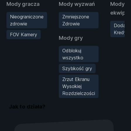
Mody gracza
Mody wyzwań
Mody
ekwipu
Nieograniczone
Zmniejszone
zdrowie
Zdrowie
Dodaj
Kredyty
FOV Kamery
Mody gry
Odblokuj
wszystko
Szybkość gry
Zrzut Ekranu
Wysokiej
Rozdzielczości
Jak to działa?