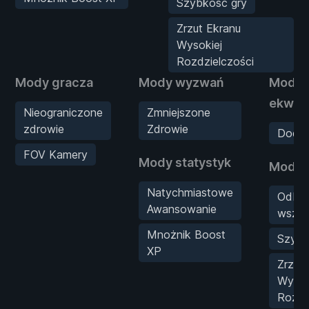
Szybkość gry
Zrzut Ekranu
Wysokiej
Rozdzielczości
Mody gracza
Mody wyzwań
Mody
ekwip
Nieograniczone
Zmniejszone
zdrowie
Zdrowie
Dodaj
FOV Kamery
Mody statystyk
Mody 
Natychmiastowe
Odblo
Awansowanie
wszys
Mnożnik Boost
Szybk
XP
Zrzut
Wysok
Rozdz