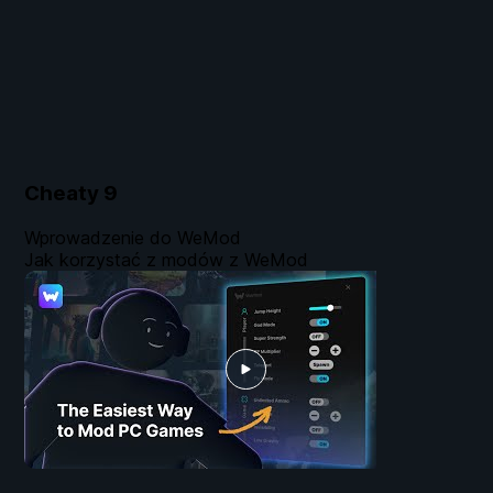
Cheaty
9
Wprowadzenie do WeMod
Jak korzystać z modów z WeMod