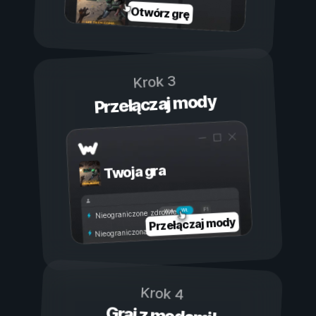
Otwórz grę
Krok 3
Przełączaj mody
Twoja gra
Wł.
Wył.
Nieograniczone zdrowie
Przełączaj mody
Nieograniczona wytrzymałość
Krok 4