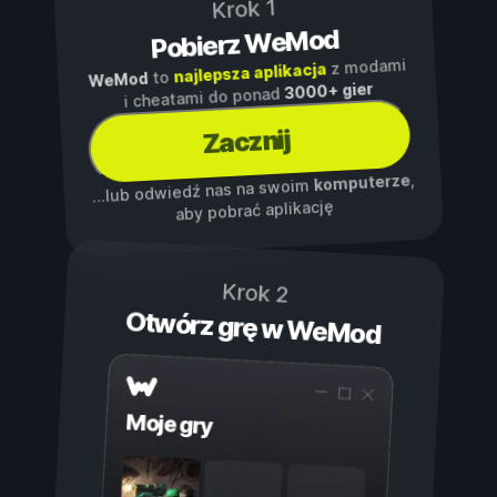
Krok 1
Pobierz WeMod
z modami
najlepsza aplikacja
to
WeMod
3000+ gier
i cheatami do ponad
Zacznij
,
komputerze
...lub odwiedź nas na swoim
aby pobrać aplikację
Krok 2
Otwórz grę w WeMod
Moje gry