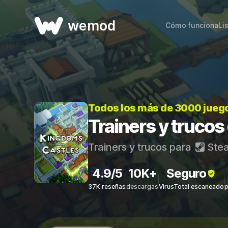
wemod
Cómo funciona
Li
Todos los más de 3000 jueg
Trainers y truco
Trainers y trucos para
Ste
4.9/5
10K+
Seguro
37K reseñas
descargas
VirusTotal escaneado
p