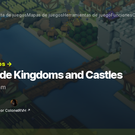
sta de juegos
Mapas de juegos
Herramientas de juego
Funciones
C
os →
s de Kingdoms and Castles
am
or ColonelRVH ↗