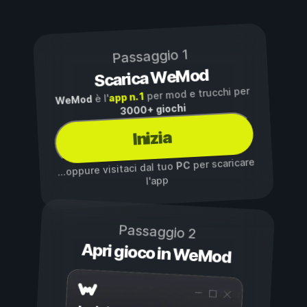
Passaggio 1
Scarica WeMod
per mod e trucchi per
app n. 1
è l'
WeMod
3000+ giochi
Inizia
per scaricare
PC
...oppure visitaci dal tuo
l'app
Passaggio 2
Apri gioco in WeMod