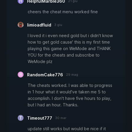
HelpfulMarble360
21 giu
cheers the cheat menu worked fine
limioadfluid
3 giu
I loved it i even need gold but i didn't know
how to get gold cause' this is my first time
playing this game on WeMode and THANK
YOU for the cheats and subscribe to
WeMode plz
RandomCake776
29 mag
The cheats worked. I was able to progress
in 1 hour what it would've taken me 5 to
accomplish. I don't have five hours to play,
but I had an hour. Thanks.
Timeout777
30 mar
update still works but would be nice if it