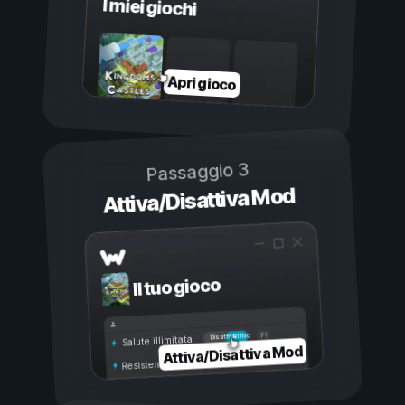
I miei giochi
Apri gioco
Passaggio 3
Attiva/Disattiva Mod
Il tuo gioco
Attivo
Disattivo
Salute illimitata
Attiva/Disattiva Mod
Resistenza illimitata