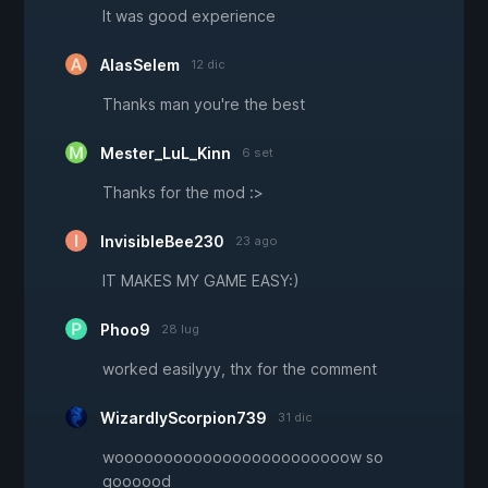
It was good experience
AlasSelem
12 dic
Thanks man you're the best
Mester_LuL_Kinn
6 set
Thanks for the mod :>
InvisibleBee230
23 ago
IT MAKES MY GAME EASY:)
Phoo9
28 lug
worked easilyyy, thx for the comment
WizardlyScorpion739
31 dic
woooooooooooooooooooooooow so
goooood