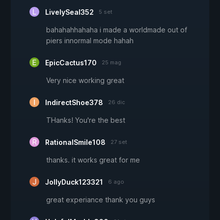
LivelySeal352
5 set
bahahahhahaha i made a worldmade out of
piers innormal mode hahah
EpicCactus170
25 mag
Very nice working great
IndirectShoe378
26 dic
THanks! You're the best
RationalSmile108
27 set
thanks. it works great for me
JollyDuck123321
6 ago
great experiance thank you guys