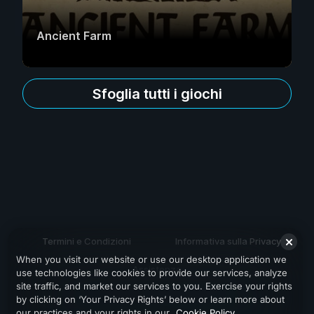
Ancient Farm
Sfoglia tutti i giochi
Termini e Condizioni
Informativa sulla Privacy
When you visit our website or use our desktop application we
Assistenza
use technologies like cookies to provide our services, analyze
site traffic, and market our services to you. Exercise your rights
by clicking on ‘Your Privacy Rights’ below or learn more about
our practices and your rights in our
Cookie Policy