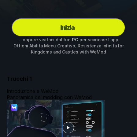
Inizia
...oppure visitaci dal tuo
PC
per scaricare l'app
Ottieni Abilita Menu Creativo, Resistenza infinita for
Kingdoms and Castles
with
WeMod
Trucchi
1
Introduzione a WeMod
Panoramica del modding con WeMod