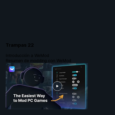
Trampas
22
Introducción a WeMod
Resumen de modding con WeMod