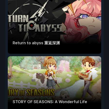
Return to abyss 重返深渊
STORY OF SEASONS: A Wonderful Life