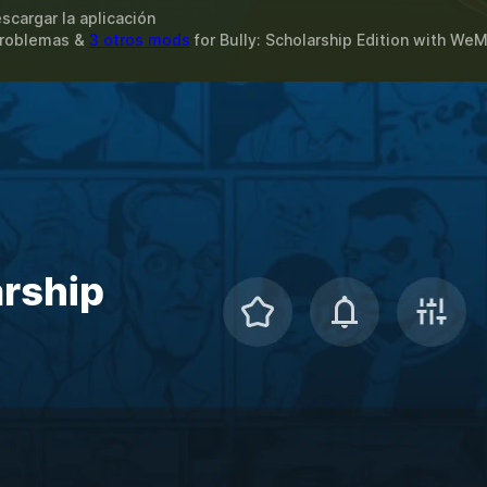
scargar la aplicación
 Problemas &
3 otros mods
for
Bully: Scholarship Edition
with
WeM