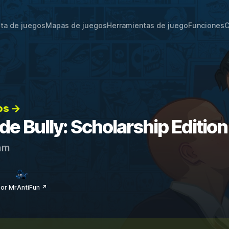
sta de juegos
Mapas de juegos
Herramientas de juego
Funciones
C
os →
 de Bully: Scholarship Edition
am
or MrAntiFun ↗