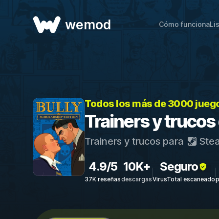
wemod
Cómo funciona
Li
Todos los más de 3000 jueg
Trainers y trucos
Trainers y trucos para
Ste
4.9/5
10K+
Seguro
37K reseñas
descargas
VirusTotal escaneado
p