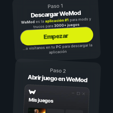
Paso 1
Descargar WeMod
para mods y
aplicación #1
es la
WeMod
3000+ juegos
trucos para
Empezar
para descargar la
PC
...o visítanos en tu
aplicación
Paso 2
Abrir juego en WeMod
Mis juegos