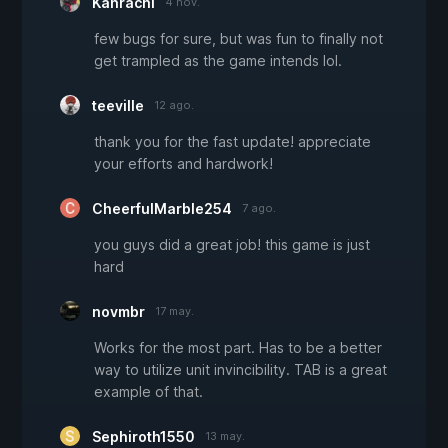
Kanrachi
4 nov.
few bugs for sure, but was fun to finally not
get trampled as the game intends lol.
teeville
12 ago.
thank you for the fast update! appreciate
your efforts and hardwork!
CheerfulMarble254
7 ago.
you guys did a great job! this game is just
hard
novmbr
17 may.
Works for the most part. Has to be a better
way to utilize unit invincibility. TAB is a great
example of that.
Sephiroth1550
13 may.