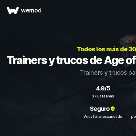
wemod
Todos los más de 3
Trainers y trucos de Age o
Trainers y trucos p
4.9/5
37K reseñas
Seguro
VirusTotal escaneado
po