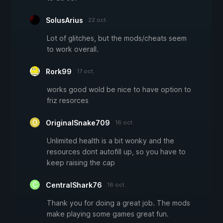
SolusArius
22 oct.
Lot of glitches, but the mods/cheats seem
to work overall.
Rork99
17 oct.
works good wold be nice to have option to
friz resorces
OriginalSnake709
16 oct.
Unlimited health is a bit wonky and the
resources dont autofill up, so you have to
keep raising the cap
CentralShark76
16 oct.
Thank you for doing a great job. The mods
make playing some games great fun.