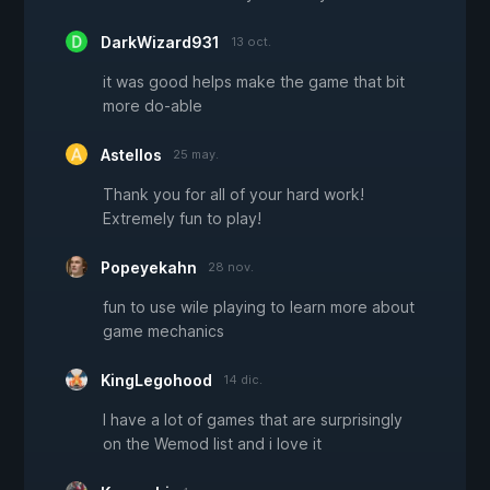
DarkWizard931
13 oct.
it was good helps make the game that bit
more do-able
Astellos
25 may.
Thank you for all of your hard work!
Extremely fun to play!
Popeyekahn
28 nov.
fun to use wile playing to learn more about
game mechanics
KingLegohood
14 dic.
I have a lot of games that are surprisingly
on the Wemod list and i love it