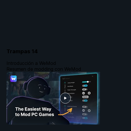
Trampas
14
Introducción a WeMod
Resumen de modding con WeMod