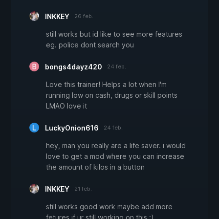
INKKEY
26 feb.
still works but id like to see more features
eg. police dont search you
bongs4dayz420
24 feb.
Love this trainer! Helps a lot when I'm
running low on cash, drugs or skill points
LMAO love it
LuckyOnion616
24 feb.
hey, man you really are a life saver. i would
love to get a mod where you can increase
the amount of kilos in a button
INKKEY
21 feb.
still works good work maybe add more
fetures if ur still working on this :)