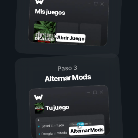
Mis juegos
Abrir Juego
Paso 3
Alternar Mods
Tu juego
Activado
Desactivado
Salud ilimitada
Alternar Mods
Energía ilimitada