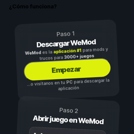
¿Cómo funciona?
Paso 1
Descargar WeMod
para mods y
aplicación #1
es la
WeMod
3000+ juegos
trucos para
Empezar
para descargar la
PC
...o visítanos en tu
aplicación
Paso 2
Abrir juego en WeMod