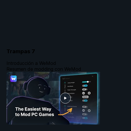
Trampas
7
Introducción a WeMod
Resumen de modding con WeMod