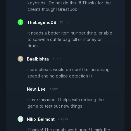
keybinds.. Do not do this!!!! Thanks for the
cheats though! Great Job!
TheLegend09
12 mar.
it needs a better item number thing. or able
to spawn a duffle bag full or money or
drugs
Baalbishta
10 dic.
more cheats would be cool like increasing
speed and no police detection :)
New_Lee
9 nov.
I love this mod it helps with redoing the
game to test out new things
Niko_Belmont
29 jun.
Thanks! The cheats work great! I think the