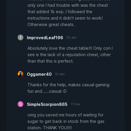
only one I had trouble with was the cheat
that added 1k exp. I followed the
instructions and it didn't seem to work!
Otherwise great cheats.
ImprovedLeaf196
30 abr.
Absolutely love the cheat table!!! Only con I
see is the lack of a reputation cheat, other
than that this is perfect.
Oggamer40
10 abr.
Thanks for the help, makes casual gaming
fun and......casual :D
SimpleScorpion865
17 mar.
omg you saved me hours of waiting for
sugar to get back in stock from the gas
station. THANK YOU!!!!