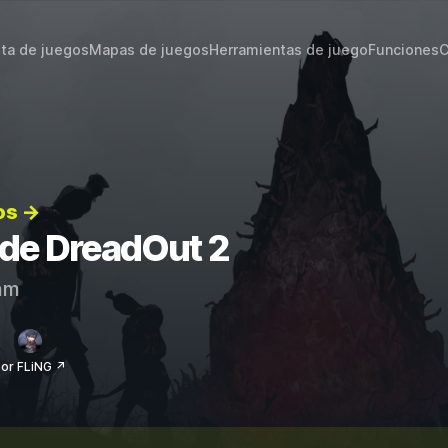
sta de juegos
Mapas de juegos
Herramientas de juego
Funciones
C
os →
s de DreadOut 2
am
or FLiNG ↗