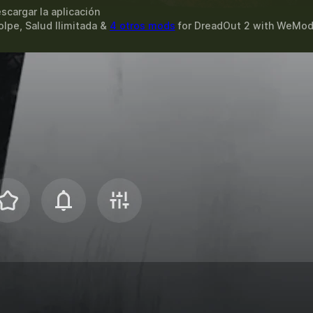
scargar la aplicación
lpe, Salud Ilimitada &
4 otros mods
for
DreadOut 2
with
WeMo