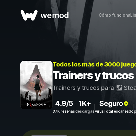
wemod
Cómo funciona
Li
Todos los más de 3000 jueg
Trainers y truco
Trainers y trucos para
Ste
4.9/5
1K+
Seguro
37K reseñas
descargas
VirusTotal escaneado
p