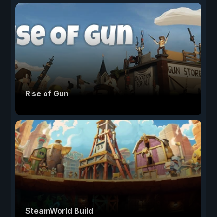
Rise of Gun
SteamWorld Build