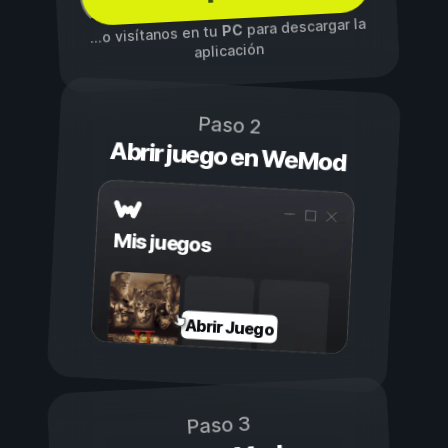
para descargar la
PC
...o visítanos en tu
aplicación
Paso 2
Abrir juego en WeMod
Mis juegos
Abrir Juego
Paso 3