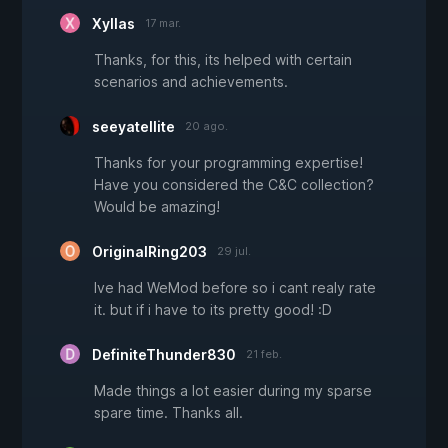
Xyllas
17 mar.
Thanks, for this, its helped with certain
scenarios and achievements.
seeyatellite
20 ago.
Thanks for your programming expertise!
Have you considered the C&C collection?
Would be amazing!
OriginalRing203
29 jul.
Ive had WeMod before so i cant realy rate
it. but if i have to its pretty good! :D
DefiniteThunder830
21 feb.
Made things a lot easier during my sparse
spare time. Thanks all.