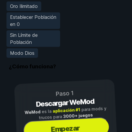
Oro Ilimitado
Establecer Población
en 0
Sin Límite de
Población
Modo Dios
¿Cómo funciona?
Paso 1
Descargar WeMod
para mods y
aplicación #1
es la
WeMod
3000+ juegos
trucos para
Empezar