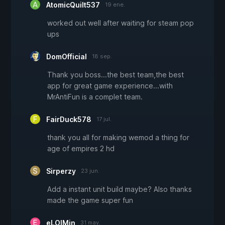
AtomicQuilt537
19 ene.
worked out well after waiting for steam pop
ups
DomOfficial
18 sep.
Thank you boss...the best team,the best
app for great game experience...with
MrAntiFun is a complet team.
FairDuck578
17 jul.
thank you all for making wemod a thing for
age of empires 2 hd
Sirperzy
23 jun.
Add a instant unit build maybe? Also thanks
made the game super fun
eLOlMin
31 may.