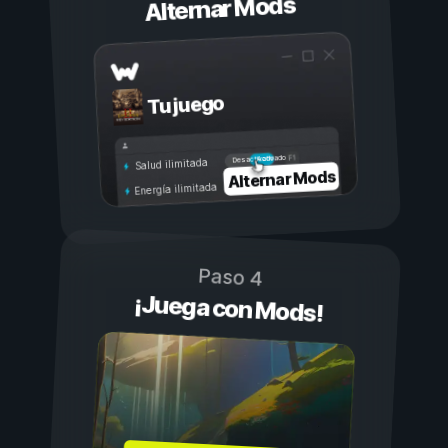
Alternar Mods
Tu juego
Activado
Desactivado
Salud ilimitada
Alternar Mods
Energía ilimitada
Paso 4
¡Juega con Mods!