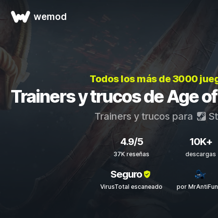
wemod
Todos los más de 3000 jue
Trainers y trucos de Age of
Trainers y trucos para
S
4.9/5
10K+
37K reseñas
descargas
Seguro
VirusTotal escaneado
por MrAntiFu