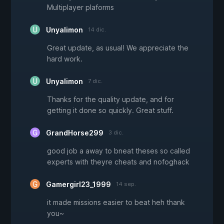
Multiplayer plaforms
Unyalimon
14 dic.
Great update, as usual! We appreciate the
hard work.
Unyalimon
7 dic.
Thanks for the quality update, and for
getting it done so quickly. Great stuff.
GrandHorse299
3 dic.
good job a away to bneat theses so called
experts with theyre cheats and nofoghack
Gamergirl23_1999
14 sep.
it made missions easier to beat heh thank
you~