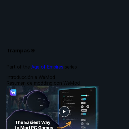
Trampas
9
Part of the
Age of Empires
series
Introducción a WeMod
Resumen de modding con WeMod