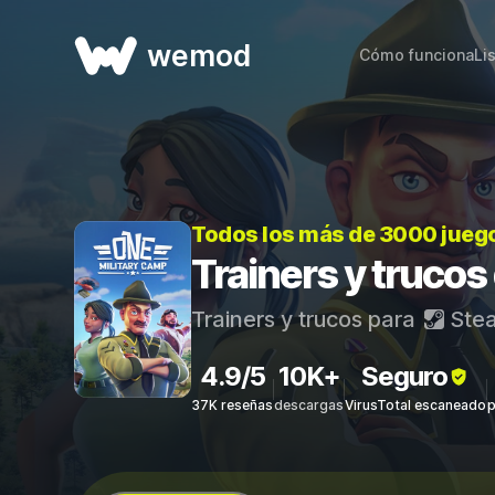
wemod
Cómo funciona
Li
Todos los más de 3000 jueg
Trainers y truco
Trainers y trucos para
Ste
4.9/5
10K+
Seguro
37K reseñas
descargas
VirusTotal escaneado
p