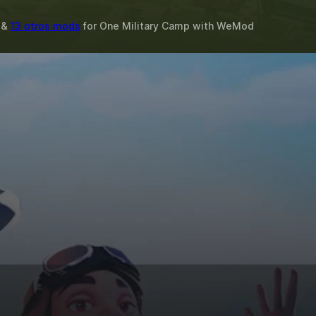
o &
13 otros mods
for
One Military Camp
with
WeMod