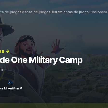
sta de juegos
Mapas de juegos
Herramientas de juego
Funciones
C
os →
s de One Military Camp
am
or MrAntiFun ↗