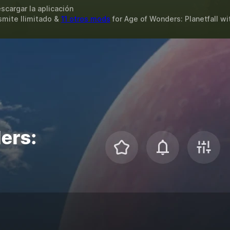
scargar la aplicación
smite Ilimitado &
11 otros mods
for
Age of Wonders: Planetfall
wi