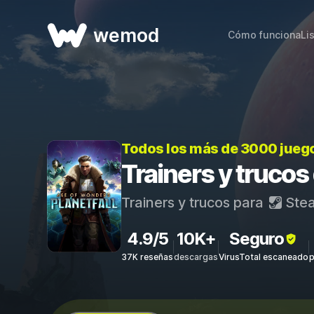
wemod
Cómo funciona
Li
Todos los más de 3000 jueg
Trainers y trucos
Trainers y trucos para
Ste
4.9/5
10K+
Seguro
37K reseñas
descargas
VirusTotal escaneado
p