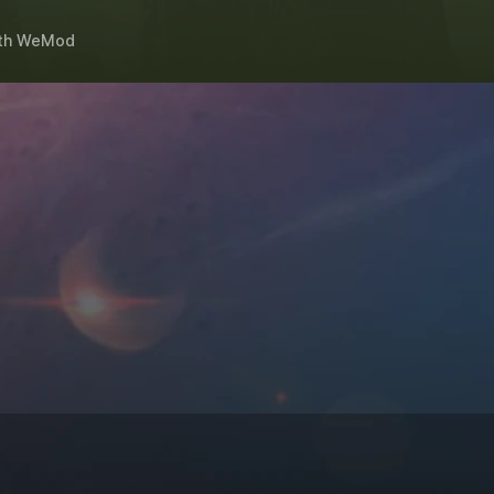
th
WeMod