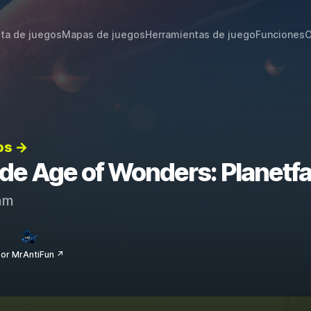
sta de juegos
Mapas de juegos
Herramientas de juego
Funciones
C
os →
 de Age of Wonders: Planetfa
am
or MrAntiFun ↗