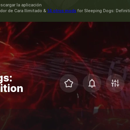
scargar la aplicación
dor de Cara Ilimitado &
14 otros mods
for
Sleeping Dogs: Definit