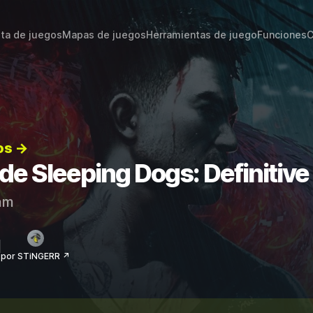
sta de juegos
Mapas de juegos
Herramientas de juego
Funciones
C
os →
 de Sleeping Dogs: Definitive
am
por STiNGERR ↗