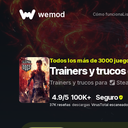
wemod
Cómo funciona
Li
Todos los más de 3000 jueg
Trainers y trucos
Trainers y trucos para
Ste
4.9/5
100K+
Seguro
37K reseñas
descargas
VirusTotal escaneado