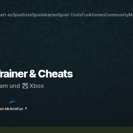
iert es
Spielliste
Spielekarten
Spiel-Tools
Funktionen
Community
M
Trainer & Cheats
eam
und
Xbox
on MrAntiFun ↗