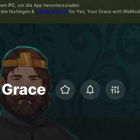
inem
PC
, um die App herunterzuladen
rräte festlegen &
2 andere Mods
for
Yes, Your Grace
with
WeMod