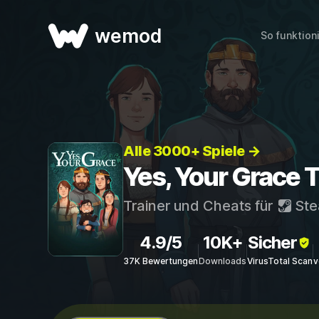
wemod
So funktion
Alle 3000+ Spiele →
Yes, Your Grace 
Trainer und Cheats für
St
4.9/5
10K+
Sicher
37K Bewertungen
Downloads
VirusTotal Scan
v