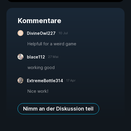
Kommentare
DivineOwl227
10 Jul
Helpfull for a weird game
blace112
27 Mai
working good
ExtremeBottle314
17 Apr
Nice work!
Nimm an der Diskussion teil