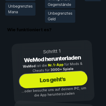
Gegenstände
Unbegrenztes
Mana
Unbegrenztes
Geld
Wie funktioniert es?
Schritt 1
WeMod herunterladen
für Mods &
Nr. 1-App
ist die
WeMod
3000+ Spiele
Cheats für
Los geht's
, um
PC
...oder besuche uns auf deinem
die App herunterzuladen