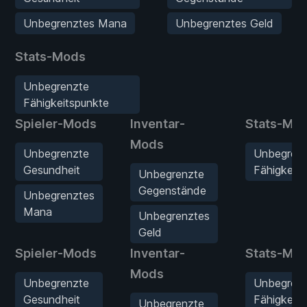
Unbegrenztes Mana
Unbegrenztes Geld
Stats-Mods
Unbegrenzte
Fähigkeitspunkte
Spieler-Mods
Inventar-
Stats-Mo
Mods
Unbegrenzte
Unbegren
Gesundheit
Fähigkeit
Unbegrenzte
Gegenstände
Unbegrenztes
Mana
Unbegrenztes
Geld
Spieler-Mods
Inventar-
Stats-Mo
Mods
Unbegrenzte
Unbegren
Gesundheit
Fähigkeit
Unbegrenzte