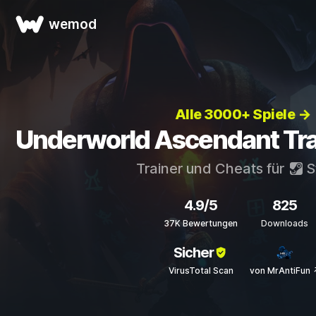
wemod
Alle 3000+ Spiele →
Underworld Ascendant Tra
Trainer und Cheats für
S
4.9/5
825
37K Bewertungen
Downloads
Sicher
VirusTotal Scan
von MrAntiFun 