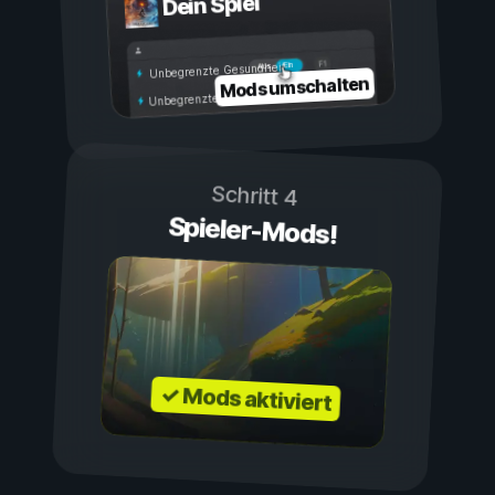
Dein Spiel
Ein
Aus
Unbegrenzte Gesundheit
Mods umschalten
Unbegrenzte Ausdauer
Schritt 4
Spieler-Mods!
✓ Mods aktiviert