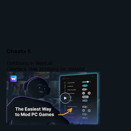
Cheats
5
Einführung in WeMod
Überblick über Modding mit WeMod