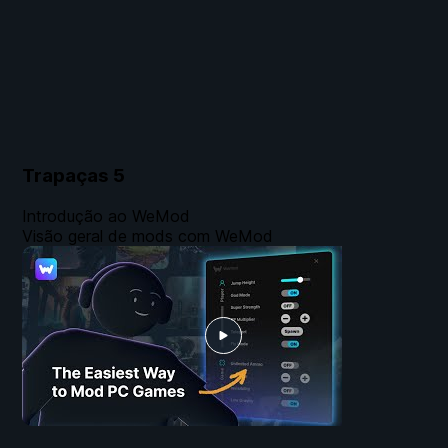
Trapaças
5
Introdução ao WeMod
Visão geral de mods com WeMod