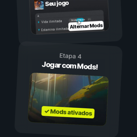
Seu jogo
Ligada
Desligada
Vida ilimitada
Alternar Mods
Estamina ilimitada
Etapa 4
Jogar com Mods!
✓ Mods ativados