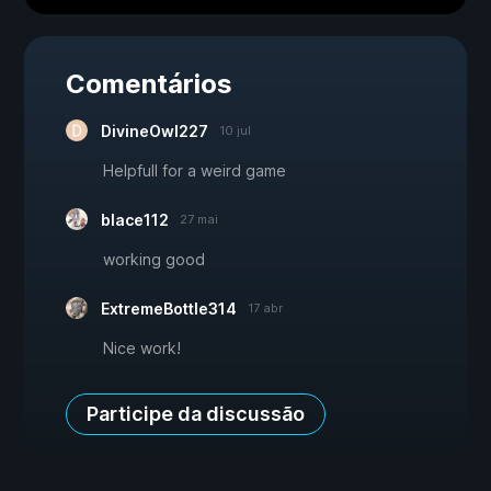
Comentários
DivineOwl227
10 jul
Helpfull for a weird game
blace112
27 mai
working good
ExtremeBottle314
17 abr
Nice work!
Participe da discussão