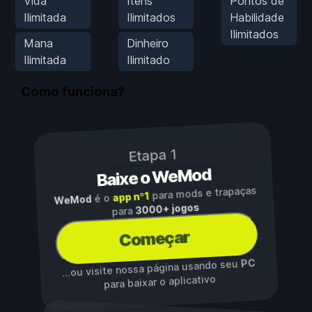
Vida
Itens
Pontos de
Ilimitada
Ilimitados
Habilidade
Ilimitados
Mana
Dinheiro
Ilimitada
Ilimitado
Como funciona?
Etapa 1
Baixe o WeMod
para mods e trapaças
app nº1
é o
WeMod
3000+ jogos
para
Começar
PC
...ou visite nossa página usando seu
para baixar o aplicativo