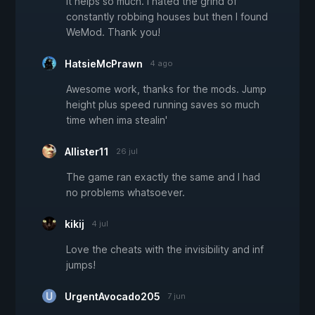
It helps so much. I hated the grind of
constantly robbing houses but then I found
WeMod. Thank you!
HatsieMcPrawn
4 ago
Awesome work, thanks for the mods. Jump
height plus speed running saves so much
time when ima stealin'
Allister11
26 jul
The game ran exactly the same and I had
no problems whatsoever.
kikij
4 jul
Love the cheats with the invisibility and inf
jumps!
UrgentAvocado205
7 jun