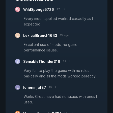
WildSponge5726
27 out
Every mod I applied worked excactly as I
expected
LexicalBranch1643
15 ago
Excellent use of mods, no game
performance issues.
SensibleThunder316
27 jul
Very fun to play the game with no rules
basically and all the mods worked perectly
loneninja187
10 jul
Works Great have had no issues with ones I
used.