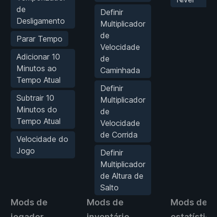
de
Definir
Desligamento
Multiplicador
de
Parar Tempo
Velocidade
Adicionar 10
de
Minutos ao
Caminhada
Tempo Atual
Definir
Subtrair 10
Multiplicador
Minutos do
de
Tempo Atual
Velocidade
de Corrida
Velocidade do
Jogo
Definir
Multiplicador
de Altura de
Salto
Mods de
Mods de
Mods de
jogador
inventário
estatística