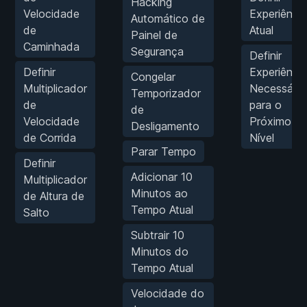
Hacking
Velocidade
Experiência
Automático de
de
Atual
Painel de
Caminhada
Segurança
Definir
Definir
Experiência
Congelar
Multiplicador
Necessária
Temporizador
de
para o
de
Velocidade
Próximo
Desligamento
de Corrida
Nível
Parar Tempo
Definir
Adicionar 10
Multiplicador
Minutos ao
de Altura de
Tempo Atual
Salto
Subtrair 10
Minutos do
Tempo Atual
Velocidade do