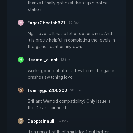
thanks I finally got past the stupid police
station
EagerCheetah671
29 fev
Ngl i love it. It has a lot of options in it. And
it is pretty helpful in completing the levels in
the game i cant on my own.
Heantai_client
13 fev
works good but after a few hours the game
crashes switching level
Tommygun200202
28 nov
Brilliant Wemod compatibility! Only issue is
the Devils Lair heist.
Capptainnull
19 nov
its a ripp of of thief simulator 1 but better