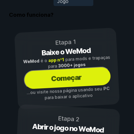
Jogo
Como funciona?
Etapa 1
Baixe o WeMod
para mods e trapaças
app nº1
é o
WeMod
3000+ jogos
para
Começar
PC
...ou visite nossa página usando seu
para baixar o aplicativo
Etapa 2
Abrir o jogo no WeMod