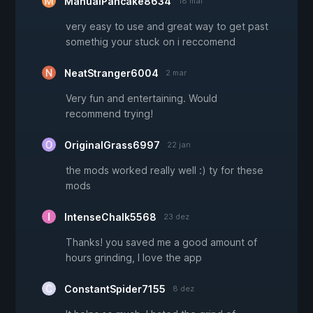
ManualPancake8634
18 mai
very easy to use and great way to get past
somethig your stuck on i reccomend
NeatStranger6004
2 mar
Very fun and entertaining. Would
recommend trying!
OriginalGrass6997
22 jan
the mods worked really well :) ty for these
mods
IntenseChalk5568
23 dez
Thanks! you saved me a good amount of
hours grinding, I love the app
ConstantSpider7155
8 dez