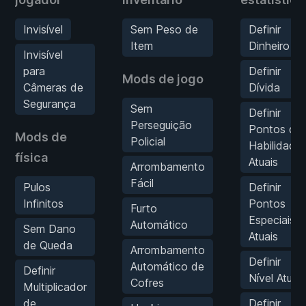
Invisível
Sem Peso de
Definir
Item
Dinheiro
Invisível
para
Definir
Mods de jogo
Câmeras de
Dívida
Segurança
Sem
Definir
Perseguição
Pontos de
Mods de
Policial
Habilidade
física
Atuais
Arrombamento
Fácil
Pulos
Definir
Infinitos
Pontos
Furto
Especiais
Automático
Sem Dano
Atuais
de Queda
Arrombamento
Definir
Automático de
Definir
Nível Atual
Cofres
Multiplicador
de
Definir