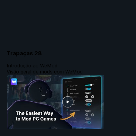
Trapaças
28
Introdução ao WeMod
Visão geral de mods com WeMod