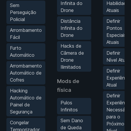
Infinita do
Habilidade
Sem
Drone
Atuais
Perseguição
Policial
Distância
Definir
Infinita do
Pontos
Arrombamento
Drone
Especiais
Fácil
Atuais
Hacks de
Furto
Câmera de
Definir
Automático
Drone
Nível Atual
Arrombamento
Ilimitados
Definir
Automático de
Experiência
Cofres
Mods de
Atual
física
Hacking
Definir
Automático de
Pulos
Experiência
Painel de
Infinitos
Necessária
Segurança
para o
Sem Dano
Congelar
Próximo
de Queda
Temporizador
Nível