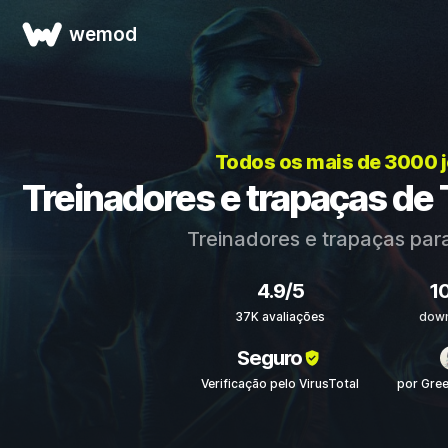
wemod
Todos os mais de 3000 
Treinadores e trapaças de 
Treinadores e trapaças par
4.9/5
1
37K avaliações
dow
Seguro
Verificação pelo VirusTotal
por Gre