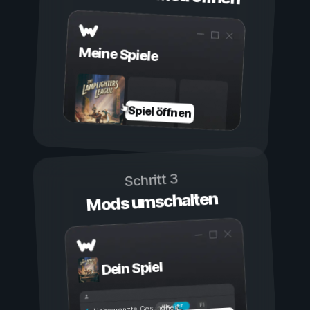
Meine Spiele
Spiel öffnen
Schritt 3
Mods umschalten
Dein Spiel
Ein
Aus
Unbegrenzte Gesundheit