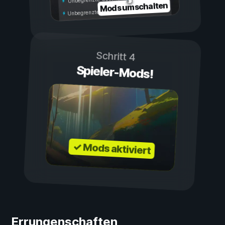
Mods umschalten
Unbegrenzte Ausdauer
Schritt 4
Spieler-Mods!
✓ Mods aktiviert
Errungenschaften