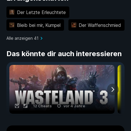
Der Letzte Erleuchtete
Bleib bei mir, Kumpel
Der Waffenschmied
Alle anzeigen 41
Das könnte dir auch interessieren
12 Cheats
vor 4 Jahre