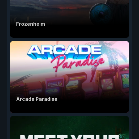
Frozenheim
Arcade Paradise