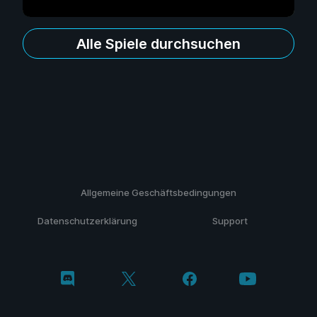
Alle Spiele durchsuchen
Allgemeine Geschäftsbedingungen
Datenschutzerklärung
Support